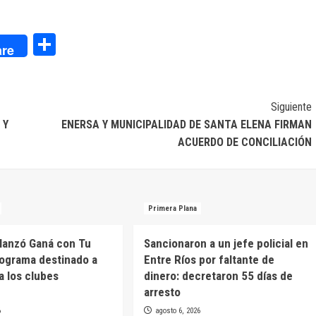
dIn
Compartir
re
Siguiente
 Y
ENERSA Y MUNICIPALIDAD DE SANTA ELENA FIRMAN
ACUERDO DE CONCILIACIÓN
Primera Plana
 lanzó Ganá con Tu
Sancionaron a un jefe policial en
rograma destinado a
Entre Ríos por faltante de
a los clubes
dinero: decretaron 55 días de
arresto
6
agosto 6, 2026