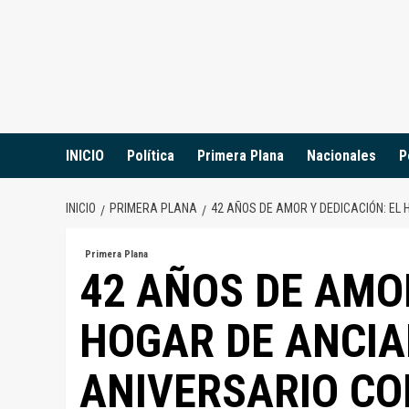
Saltar
al
contenido
INICIO
Política
Primera Plana
Nacionales
P
INICIO
PRIMERA PLANA
42 AÑOS DE AMOR Y DEDICACIÓN: EL
Primera Plana
42 AÑOS DE AMOR
HOGAR DE ANCIA
ANIVERSARIO CO