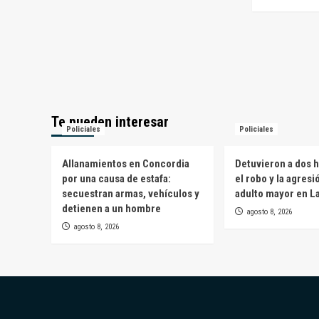
Te pueden interesar
Policiales
Policiales
Allanamientos en Concordia
Detuvieron a dos 
por una causa de estafa:
el robo y la agresi
secuestran armas, vehículos y
adulto mayor en L
detienen a un hombre
agosto 8, 2026
agosto 8, 2026