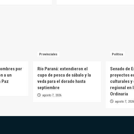
Provinciales
Política
hombres por
Río Paraná: extendieron el
Senado de E
ón a un
cupo de pesca de sábalo y la
proyectos e
a Paz
veda para el dorado hasta
culturales y
septiembre
regional en 
Ordinaria
agosto 7, 2026
agosto 7, 2026