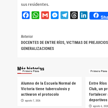
sus residentes.
Facebook
WhatsApp
Gmail
Messenger
Telegram
Threads
Linke
Sha
Navegación
Anterior
DOCENTES DE ENTRE RÍOS, VíCTIMAS DE PREJUICIOS
de
GENERALIZACIONES
entradas
Más historias
Primera Plana
Primera Plana
Alumno de la Escuela Normal de
Entre Ríos
Victoria tiene tuberculosis y
Club, un p
activaron el protocolo
fortalecer 
deportivos
agosto 7, 2026
agosto 6, 202