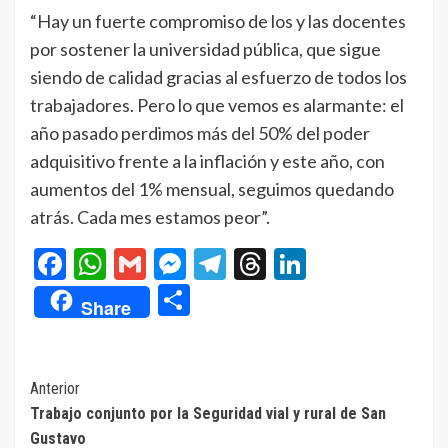
“Hay un fuerte compromiso de los y las docentes
por sostener la universidad pública, que sigue
siendo de calidad gracias al esfuerzo de todos los
trabajadores. Pero lo que vemos es alarmante: el
año pasado perdimos más del 50% del poder
adquisitivo frente a la inflación y este año, con
aumentos del 1% mensual, seguimos quedando
atrás. Cada mes estamos peor”.
Facebook
WhatsApp
Gmail
Messenger
Telegram
Threads
LinkedIn
Compartir
Share
Navegación
Anterior
Trabajo conjunto por la Seguridad vial y rural de San
de
Gustavo