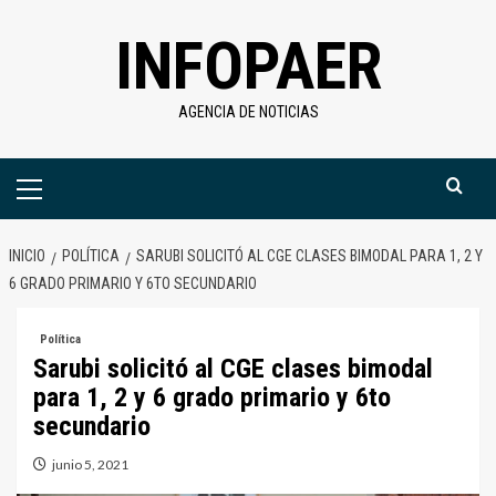
Saltar
INFOPAER
al
contenido
AGENCIA DE NOTICIAS
Menú
primario
INICIO
POLÍTICA
SARUBI SOLICITÓ AL CGE CLASES BIMODAL PARA 1, 2 Y
6 GRADO PRIMARIO Y 6TO SECUNDARIO
Política
Sarubi solicitó al CGE clases bimodal
para 1, 2 y 6 grado primario y 6to
secundario
junio 5, 2021