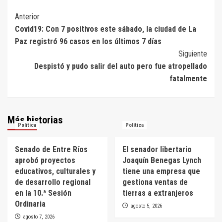
Navegación
Anterior
Covid19: Con 7 positivos este sábado, la ciudad de La
de
Paz registró 96 casos en los últimos 7 días
entradas
Siguiente
Despistó y pudo salir del auto pero fue atropellado
fatalmente
Más historias
Política
Política
Senado de Entre Ríos
El senador libertario
aprobó proyectos
Joaquín Benegas Lynch
educativos, culturales y
tiene una empresa que
de desarrollo regional
gestiona ventas de
en la 10.ª Sesión
tierras a extranjeros
Ordinaria
agosto 5, 2026
agosto 7, 2026