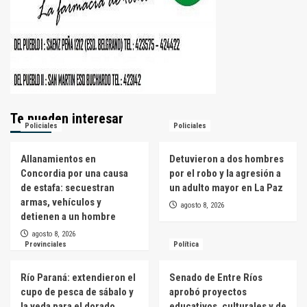
Te pueden interesar
Policiales
Policiales
Allanamientos en
Detuvieron a dos hombres
Concordia por una causa
por el robo y la agresión a
de estafa: secuestran
un adulto mayor en La Paz
armas, vehículos y
agosto 8, 2026
detienen a un hombre
agosto 8, 2026
Provinciales
Política
Río Paraná: extendieron el
Senado de Entre Ríos
cupo de pesca de sábalo y
aprobó proyectos
la veda para el dorado
educativos, culturales y de