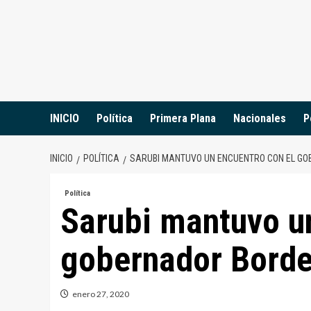
Saltar
al
contenido
INICIO
Política
Primera Plana
Nacionales
P
INICIO
POLÍTICA
SARUBI MANTUVO UN ENCUENTRO CON EL G
Política
Sarubi mantuvo un
gobernador Borde
enero 27, 2020