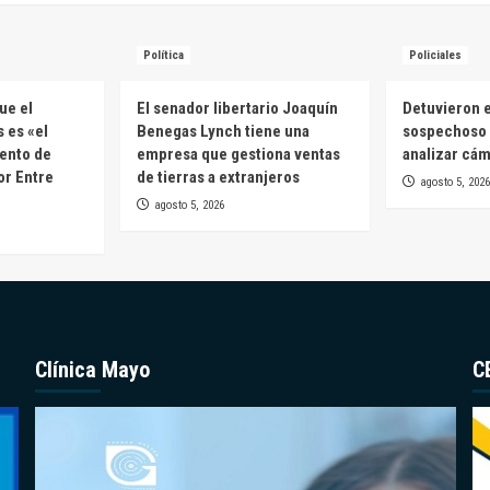
Política
Policiales
ue el
El senador libertario Joaquín
Detuvieron e
 es «el
Benegas Lynch tiene una
sospechoso 
ento de
empresa que gestiona ventas
analizar cá
or Entre
de tierras a extranjeros
agosto 5, 2026
agosto 5, 2026
Clínica Mayo
C