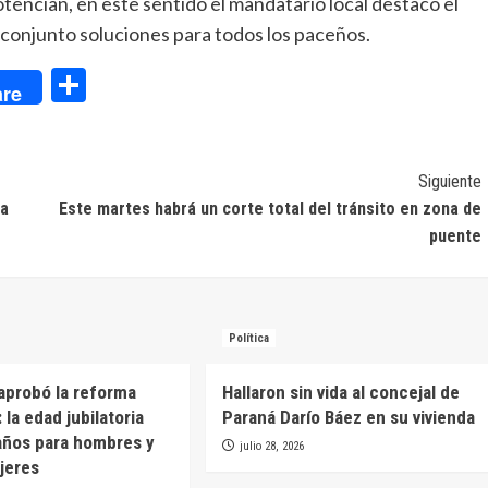
otencian, en este sentido el mandatario local destacó el
conjunto soluciones para todos los paceños.
dIn
Compartir
re
Siguiente
ia
Este martes habrá un corte total del tránsito en zona de
puente
Política
aprobó la reforma
Hallaron sin vida al concejal de
: la edad jubilatoria
Paraná Darío Báez en su vivienda
años para hombres y
julio 28, 2026
jeres