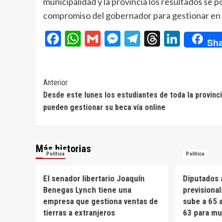
municipalidad y la provincia los resultados se p
compromiso del gobernador para gestionar en 
Facebook
WhatsApp
Gmail
Messenger
Telegram
Threads
Linke
Sha
Navegación
Anterior
Desde este lunes los estudiantes de toda la provinc
de
pueden gestionar su beca vía online
entradas
Más historias
Política
Política
El senador libertario Joaquín
Diputados 
Benegas Lynch tiene una
previsional
empresa que gestiona ventas de
sube a 65 
tierras a extranjeros
63 para mu