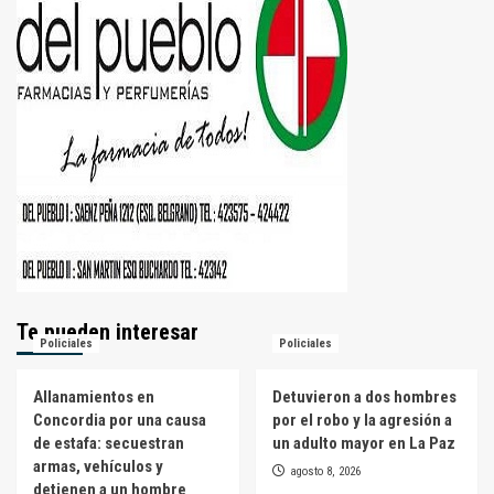
Te pueden interesar
Policiales
Policiales
Allanamientos en
Detuvieron a dos hombres
Concordia por una causa
por el robo y la agresión a
de estafa: secuestran
un adulto mayor en La Paz
armas, vehículos y
agosto 8, 2026
detienen a un hombre