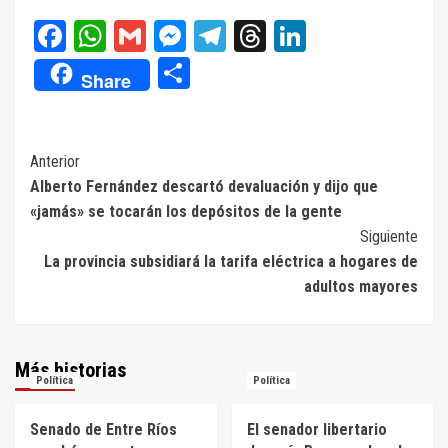
Facebook
WhatsApp
Gmail
Messenger
Telegram
Threads
LinkedIn
Compartir
Share
Navegación
Anterior
Alberto Fernández descartó devaluación y dijo que
de
«jamás» se tocarán los depósitos de la gente
entradas
Siguiente
La provincia subsidiará la tarifa eléctrica a hogares de
adultos mayores
Más historias
Política
Política
Senado de Entre Ríos
El senador libertario