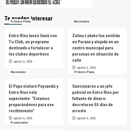
Te pueden interesar
Primera Plana
Nacionales
Entre Ríos lanzó Ganá con
Zulma Lobato fue asistida
Tu Club, un programa
en Paraná y alojada en un
destinado a fortalecer a
centro municipal para
los clubes deportivos
personas en situación de
calle
agosto 6, 2026
agosto 6, 2026
Nacionales
Primera Plana
El Papa visitará Paysandú y
Sancionaron a un jefe
Entre Ríos está
policial en Entre Ríos por
expectante: “Estamos
faltante de dinero:
preparándonos para ese
decretaron 55 días de
recibimiento”
arresto
agosto 6, 2026
agosto 6, 2026
Provinciales