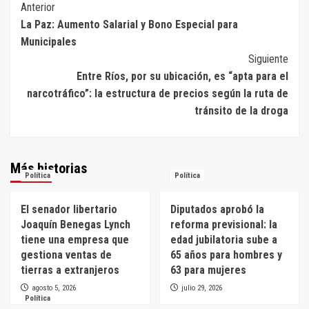
Navegación
Anterior
La Paz: Aumento Salarial y Bono Especial para
de
Municipales
entradas
Siguiente
Entre Ríos, por su ubicación, es “apta para el
narcotráfico”: la estructura de precios según la ruta de
tránsito de la droga
Más historias
Política
Política
El senador libertario
Diputados aprobó la
Joaquín Benegas Lynch
reforma previsional: la
tiene una empresa que
edad jubilatoria sube a
gestiona ventas de
65 años para hombres y
tierras a extranjeros
63 para mujeres
agosto 5, 2026
julio 29, 2026
Política