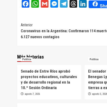
Facebook
WhatsApp
Gmail
Messenger
Telegram
Threads
Linke
Sha
Navegación
Anterior
Coronavirus en la Argentina: Confirmaron 114 muert
de
6.127 nuevos contagios
entradas
Más historias
Política
Política
Senado de Entre Ríos aprobó
El senador 
proyectos educativos, culturales
Benegas Ly
y de desarrollo regional en la
empresa qu
10.ª Sesión Ordinaria
tierras a e
agosto 7, 2026
agosto 5, 202