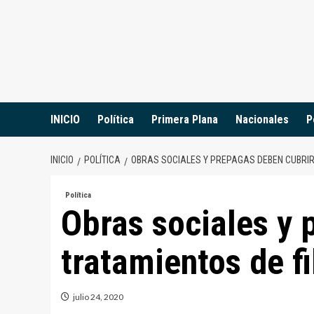
Saltar
al
contenido
INICIO
Política
Primera Plana
Nacionales
P
INICIO
POLÍTICA
OBRAS SOCIALES Y PREPAGAS DEBEN CUBRIR
Política
Obras sociales y 
tratamientos de fi
julio 24, 2020