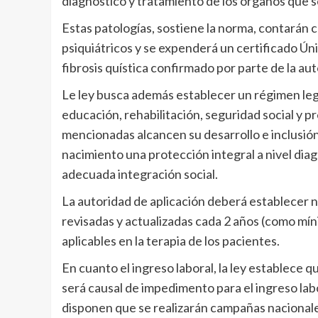
diagnóstico y tratamiento de los órganos que 
Estas patologías, sostiene la norma, contarán 
psiquiátricos y se expenderá un certificado Ún
fibrosis quística confirmado por parte de la a
Le ley busca además establecer un régimen lega
educación, rehabilitación, seguridad social y 
mencionadas alcancen su desarrollo e inclusión
nacimiento una protección integral a nivel dia
adecuada integración social.
La autoridad de aplicación deberá establecer 
revisadas y actualizadas cada 2 años (como mí
aplicables en la terapia de los pacientes.
En cuanto el ingreso laboral, la ley establece q
será causal de impedimento para el ingreso lab
disponen que se realizarán campañas nacionale