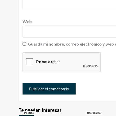
Web
Guarda mi nombre, correo electrónico y web 
Te pueden interesar
Política
Nacionales