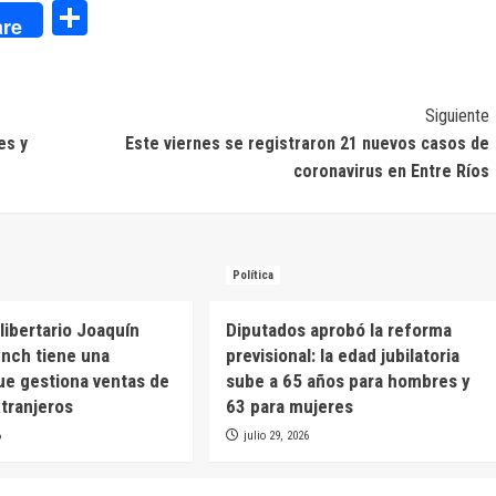
dIn
Compartir
re
Siguiente
es y
Este viernes se registraron 21 nuevos casos de
coronavirus en Entre Ríos
Política
libertario Joaquín
Diputados aprobó la reforma
nch tiene una
previsional: la edad jubilatoria
e gestiona ventas de
sube a 65 años para hombres y
xtranjeros
63 para mujeres
6
julio 29, 2026