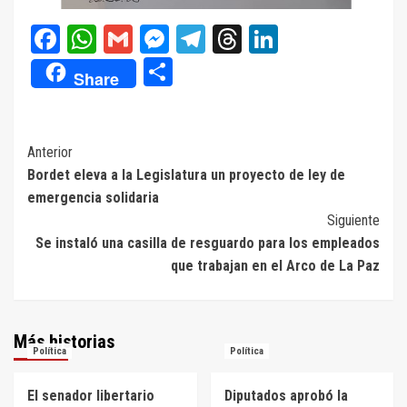
Facebook
WhatsApp
Gmail
Messenger
Telegram
Threads
LinkedIn
Compartir
Share
Navegación
Anterior
Bordet eleva a la Legislatura un proyecto de ley de
de
emergencia solidaria
entradas
Siguiente
Se instaló una casilla de resguardo para los empleados
que trabajan en el Arco de La Paz
Más historias
Política
Política
El senador libertario
Diputados aprobó la