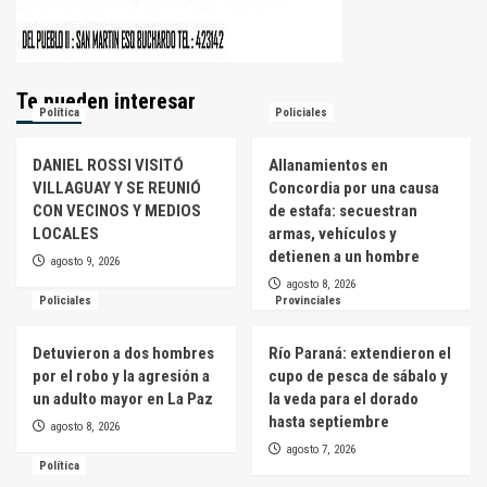
Te pueden interesar
Política
Policiales
DANIEL ROSSI VISITÓ
Allanamientos en
VILLAGUAY Y SE REUNIÓ
Concordia por una causa
CON VECINOS Y MEDIOS
de estafa: secuestran
LOCALES
armas, vehículos y
detienen a un hombre
agosto 9, 2026
agosto 8, 2026
Policiales
Provinciales
Detuvieron a dos hombres
Río Paraná: extendieron el
por el robo y la agresión a
cupo de pesca de sábalo y
un adulto mayor en La Paz
la veda para el dorado
hasta septiembre
agosto 8, 2026
agosto 7, 2026
Política