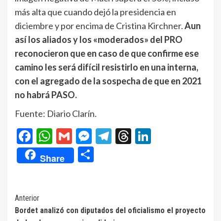
más alta que cuando dejó la presidencia en
diciembre y por encima de Cristina Kirchner.
Aun
así los aliados y los «moderados» del PRO
reconocieron que en caso de que confirme ese
camino les será difícil resistirlo en una interna,
con el agregado de la sospecha de que en 2021
no habrá PASO.
Fuente: Diario Clarín.
Facebook
WhatsApp
Gmail
Messenger
Telegram
Threads
LinkedIn
Compartir
Share
Navegación
Anterior
Bordet analizó con diputados del oficialismo el proyecto
de