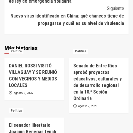
de ley de emergencia solidaria
entradas
Siguiente
Nuevo virus identificado en China: qué chances tiene de
propagarse y cuál es su nivel de virulencia
Más historias
Política
Política
DANIEL ROSSI VISITÓ
Senado de Entre Ríos
VILLAGUAY Y SE REUNIÓ
aprobó proyectos
CON VECINOS Y MEDIOS
educativos, culturales y
LOCALES
de desarrollo regional
en la 10.ª Sesión
agosto 9, 2026
Ordinaria
agosto 7, 2026
Política
El senador libertario
Joaquín Benegas Lynch