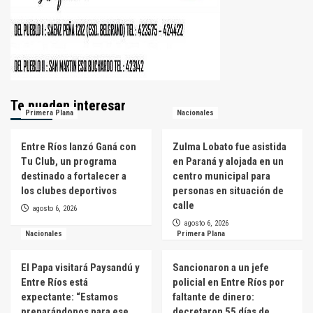
Te pueden interesar
Primera Plana
Nacionales
Entre Ríos lanzó Ganá con
Zulma Lobato fue asistida
Tu Club, un programa
en Paraná y alojada en un
destinado a fortalecer a
centro municipal para
los clubes deportivos
personas en situación de
calle
agosto 6, 2026
agosto 6, 2026
Nacionales
Primera Plana
El Papa visitará Paysandú y
Sancionaron a un jefe
Entre Ríos está
policial en Entre Ríos por
expectante: “Estamos
faltante de dinero:
preparándonos para ese
decretaron 55 días de