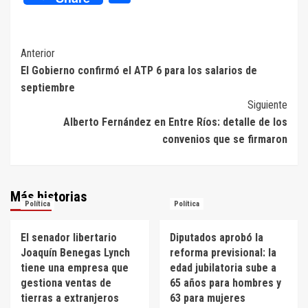
Navegación
Anterior
El Gobierno confirmó el ATP 6 para los salarios de
de
septiembre
entradas
Siguiente
Alberto Fernández en Entre Ríos: detalle de los
convenios que se firmaron
Más historias
Política
Política
El senador libertario
Diputados aprobó la
Joaquín Benegas Lynch
reforma previsional: la
tiene una empresa que
edad jubilatoria sube a
gestiona ventas de
65 años para hombres y
tierras a extranjeros
63 para mujeres