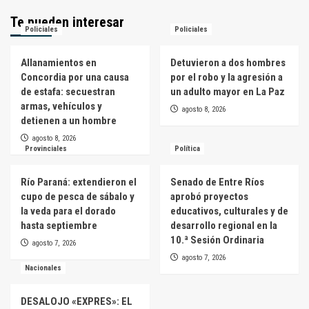
Te pueden interesar
Policiales
Policiales
Allanamientos en
Detuvieron a dos hombres
Concordia por una causa
por el robo y la agresión a
de estafa: secuestran
un adulto mayor en La Paz
armas, vehículos y
agosto 8, 2026
detienen a un hombre
agosto 8, 2026
Provinciales
Política
Río Paraná: extendieron el
Senado de Entre Ríos
cupo de pesca de sábalo y
aprobó proyectos
la veda para el dorado
educativos, culturales y de
hasta septiembre
desarrollo regional en la
10.ª Sesión Ordinaria
agosto 7, 2026
agosto 7, 2026
Nacionales
DESALOJO «EXPRES»: EL