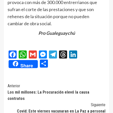
provoca con más de 300.000 entrerrianos que
sufran el corte de las prestaciones y que son
rehenes de la situación porque no pueden
cambiar de obra social.
Pro Gualeguaychú
Facebook
WhatsApp
Gmail
Messenger
Telegram
Threads
LinkedIn
Compartir
Share
Navegación
Anterior
Los mil millones: La Procuración elevó la causa
de
contratos
entradas
Siguiente
Covid: Este viernes vacunaran en La Paz a personal