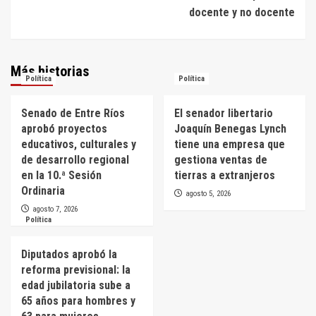
docente y no docente
Más historias
Política
Política
Senado de Entre Ríos
El senador libertario
aprobó proyectos
Joaquín Benegas Lynch
educativos, culturales y
tiene una empresa que
de desarrollo regional
gestiona ventas de
en la 10.ª Sesión
tierras a extranjeros
Ordinaria
agosto 5, 2026
agosto 7, 2026
Política
Diputados aprobó la
reforma previsional: la
edad jubilatoria sube a
65 años para hombres y