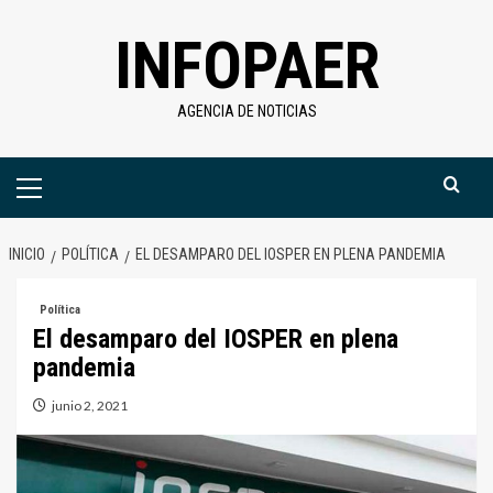
Saltar
INFOPAER
al
contenido
AGENCIA DE NOTICIAS
Menú
primario
INICIO
POLÍTICA
EL DESAMPARO DEL IOSPER EN PLENA PANDEMIA
Política
El desamparo del IOSPER en plena
pandemia
junio 2, 2021