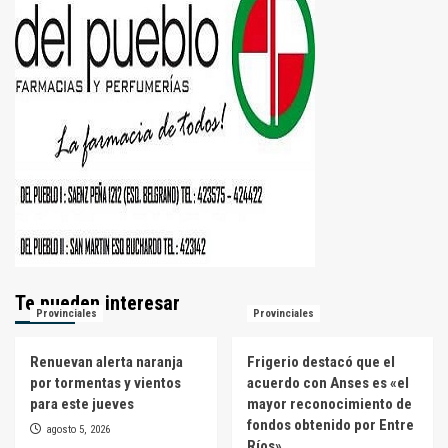
Te pueden interesar
Provinciales
Provinciales
Renuevan alerta naranja
Frigerio destacó que el
por tormentas y vientos
acuerdo con Anses es «el
para este jueves
mayor reconocimiento de
fondos obtenido por Entre
agosto 5, 2026
Ríos»