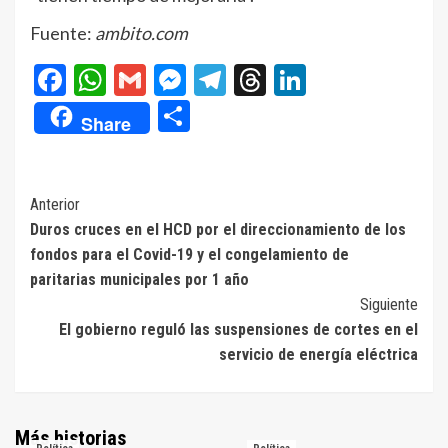
Fuente:
ambito.com
Facebook
WhatsApp
Gmail
Messenger
Telegram
Threads
LinkedIn
Compartir
Share
Navegación
Anterior
Duros cruces en el HCD por el direccionamiento de los
de
fondos para el Covid-19 y el congelamiento de
entradas
paritarias municipales por 1 año
Siguiente
El gobierno reguló las suspensiones de cortes en el
servicio de energía eléctrica
Más historias