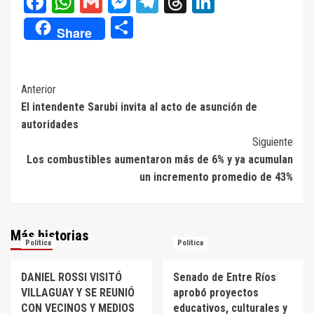
Facebook
WhatsApp
Gmail
Messenger
Telegram
Threads
LinkedIn
Compartir
Share
Navegación
Anterior
El intendente Sarubi invita al acto de asunción de
de
autoridades
entradas
Siguiente
Los combustibles aumentaron más de 6% y ya acumulan
un incremento promedio de 43%
Más historias
Política
Política
DANIEL ROSSI VISITÓ
Senado de Entre Ríos
VILLAGUAY Y SE REUNIÓ
aprobó proyectos
CON VECINOS Y MEDIOS
educativos, culturales y