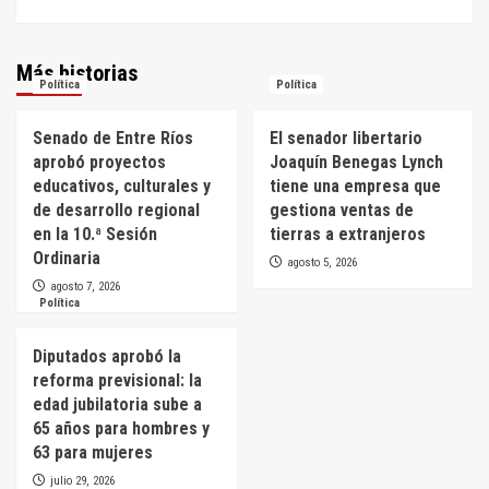
Más historias
Política
Política
Senado de Entre Ríos
El senador libertario
aprobó proyectos
Joaquín Benegas Lynch
educativos, culturales y
tiene una empresa que
de desarrollo regional
gestiona ventas de
en la 10.ª Sesión
tierras a extranjeros
Ordinaria
agosto 5, 2026
agosto 7, 2026
Política
Diputados aprobó la
reforma previsional: la
edad jubilatoria sube a
65 años para hombres y
63 para mujeres
julio 29, 2026