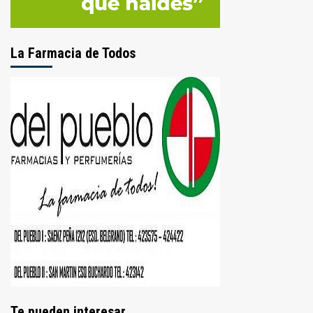
La Farmacia de Todos
Te pueden interesar