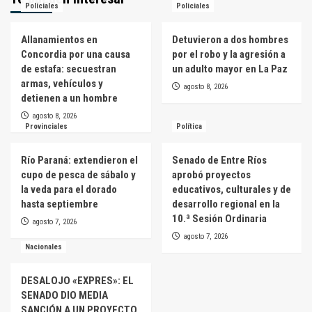
Policiales
Policiales
Allanamientos en
Detuvieron a dos hombres
Concordia por una causa
por el robo y la agresión a
de estafa: secuestran
un adulto mayor en La Paz
armas, vehículos y
agosto 8, 2026
detienen a un hombre
agosto 8, 2026
Provinciales
Política
Río Paraná: extendieron el
Senado de Entre Ríos
cupo de pesca de sábalo y
aprobó proyectos
la veda para el dorado
educativos, culturales y de
hasta septiembre
desarrollo regional en la
10.ª Sesión Ordinaria
agosto 7, 2026
agosto 7, 2026
Nacionales
DESALOJO «EXPRES»: EL
SENADO DIO MEDIA
SANCIÓN A UN PROYECTO