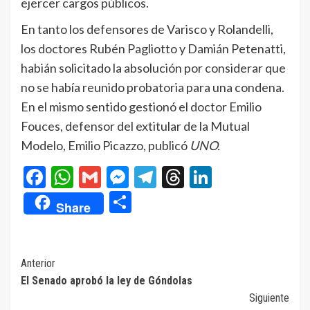
ejercer cargos públicos.
En tanto los defensores de Varisco y Rolandelli,
los doctores Rubén Pagliotto y Damián Petenatti,
habián solicitado la absolución por considerar que
no se había reunido probatoria para una condena.
En el mismo sentido gestionó el doctor Emilio
Fouces, defensor del extitular de la Mutual
Modelo, Emilio Picazzo, publicó
UNO.
Facebook
WhatsApp
Gmail
Messenger
Telegram
Threads
LinkedIn
Compartir
Share
Navegación
Anterior
El Senado aprobó la ley de Góndolas
de
Siguiente