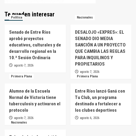
Te pueden interesar
Política
Nacionales
Senado de Entre Ríos
DESALOJO «EXPRES»: EL
aprobó proyectos
SENADO DIO MEDIA
educativos, culturales y de
SANCIÓN A UN PROYECTO
desarrollo regional en la
QUE CAMBIA LAS REGLAS
10.ª Sesión Ordinaria
PARA INQUILINOS Y
PROPIETARIOS
agosto 7, 2026
agosto 7, 2026
Primera Plana
Primera Plana
Alumno de la Escuela
Entre Ríos lanzó Ganá con
Normal de Victoria tiene
Tu Club, un programa
tuberculosis y activaron el
destinado a fortalecer a
protocolo
los clubes deportivos
agosto 7, 2026
agosto 6, 2026
Nacionales