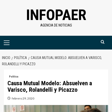
Saltar
INFOPAER
al
contenido
AGENCIA DE NOTICIAS
Menú
primario
INICIO
POLÍTICA
CAUSA MUTUAL MODELO: ABSUELVEN A VARISCO,
ROLANDELLI Y PICAZZO
Política
Causa Mutual Modelo: Absuelven a
Varisco, Rolandelli y Picazzo
febrero 29, 2020