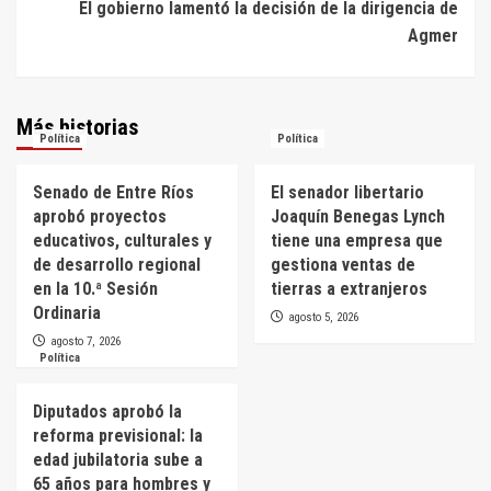
entradas
El gobierno lamentó la decisión de la dirigencia de
Agmer
Más historias
Política
Política
Senado de Entre Ríos
El senador libertario
aprobó proyectos
Joaquín Benegas Lynch
educativos, culturales y
tiene una empresa que
de desarrollo regional
gestiona ventas de
en la 10.ª Sesión
tierras a extranjeros
Ordinaria
agosto 5, 2026
agosto 7, 2026
Política
Diputados aprobó la
reforma previsional: la
edad jubilatoria sube a
65 años para hombres y