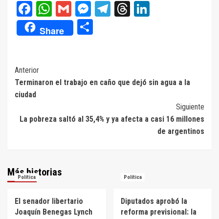
Facebook
WhatsApp
Gmail
Messenger
Telegram
Threads
LinkedIn
Compartir
Share
Navegación
Anterior
Terminaron el trabajo en caño que dejó sin agua a la
de
ciudad
entradas
Siguiente
La pobreza saltó al 35,4% y ya afecta a casi 16 millones
de argentinos
Más historias
Política
Política
El senador libertario
Diputados aprobó la
Joaquín Benegas Lynch
reforma previsional: la