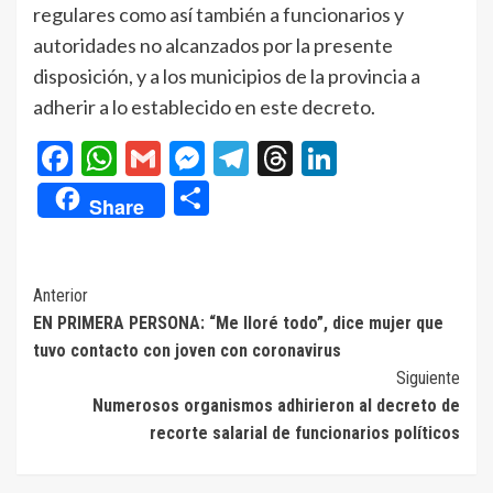
regulares como así también a funcionarios y
autoridades no alcanzados por la presente
disposición, y a los municipios de la provincia a
adherir a lo establecido en este decreto.
Facebook
WhatsApp
Gmail
Messenger
Telegram
Threads
LinkedIn
Compartir
Share
Navegación
Anterior
EN PRIMERA PERSONA: “Me lloré todo”, dice mujer que
de
tuvo contacto con joven con coronavirus
entradas
Siguiente
Numerosos organismos adhirieron al decreto de
recorte salarial de funcionarios políticos