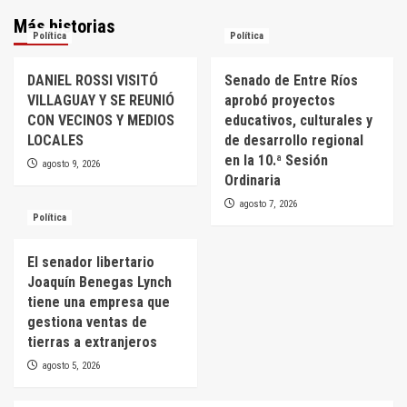
Más historias
Política
Política
DANIEL ROSSI VISITÓ
Senado de Entre Ríos
VILLAGUAY Y SE REUNIÓ
aprobó proyectos
CON VECINOS Y MEDIOS
educativos, culturales y
LOCALES
de desarrollo regional
en la 10.ª Sesión
agosto 9, 2026
Ordinaria
agosto 7, 2026
Política
El senador libertario
Joaquín Benegas Lynch
tiene una empresa que
gestiona ventas de
tierras a extranjeros
agosto 5, 2026