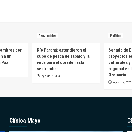
Provinciales
Política
hombres por
Río Paraná: extendieron el
Senado de E
ón a un
cupo de pesca de sábalo y la
proyectos e
a Paz
veda para el dorado hasta
culturales y
septiembre
regional en 
Ordinaria
agosto 7, 2026
agosto 7, 2026
Clínica Mayo
C