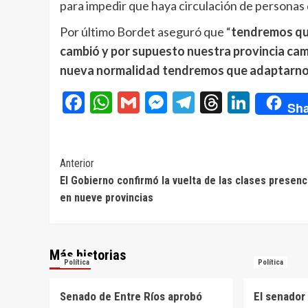
para impedir que haya circulación de personas
Por último Bordet aseguró que “
tendremos que
cambió y por supuesto nuestra provincia cam
nueva normalidad tendremos que adaptarno
Facebook
WhatsApp
Gmail
Messenger
Telegram
Threads
Linke
Sha
Navegación
Anterior
El Gobierno confirmó la vuelta de las clases presenc
de
en nueve provincias
entradas
Más historias
Política
Política
Senado de Entre Ríos aprobó
El senador 