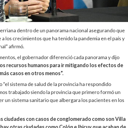
trerriana dentro de un panorama nacional asegurando que
 a los crecimientos que ha tenido la pandemia en el país y
al” afirmó.
amentos, el gobernador diferenció cada panorama y dijo
s recursos humanos para ir mitigando los efectos de
más casos en otros menos”.
no “el sistema de salud de la provincia ha respondido
os trabajado siendo la provincia que primero formó un
r un sistema sanitario que albergara los pacientes en los
nas ciudades con casos de conglomerado como son Villa
 hay otras ciudades como Colón e Ibicuy que acaban de