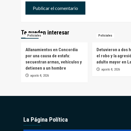
Te pueden interesar
Policiales
Policiales
Allanamientos en Concordia
Detuvieron a dos 
por una causa de estafa:
el robo y la agresi
secuestran armas, vehículos y
adulto mayor en L
detienen a un hombre
agosto 8, 2026
agosto 8, 2026
La Página Política