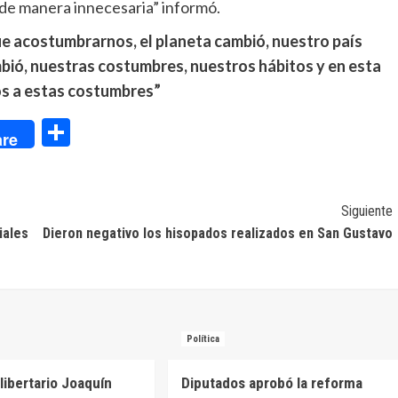
 de manera innecesaria” informó.
 acostumbrarnos, el planeta cambió, nuestro país
bió, nuestras costumbres, nuestros hábitos y en esta
s a estas costumbres”
dIn
Compartir
re
Siguiente
iales
Dieron negativo los hisopados realizados en San Gustavo
Política
libertario Joaquín
Diputados aprobó la reforma