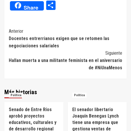
Compartir
Share
Navegación
Anterior
Docentes entrerrianos exigen que se retomen las
de
negociaciones salariales
entradas
Siguiente
Hallan muerta a una militante feminista en el aniversario
de #NiUnaMenos
Más historias
Política
Política
Senado de Entre Ríos
El senador libertario
aprobó proyectos
Joaquín Benegas Lynch
educativos, culturales y
tiene una empresa que
de desarrollo regional
gestiona ventas de