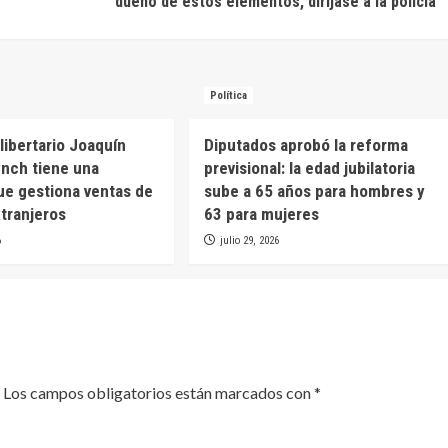
dueño de estos elementos, diríjase a la policía”
Política
libertario Joaquín
Diputados aprobó la reforma
nch tiene una
previsional: la edad jubilatoria
e gestiona ventas de
sube a 65 años para hombres y
xtranjeros
63 para mujeres
6
julio 29, 2026
Los campos obligatorios están marcados con
*