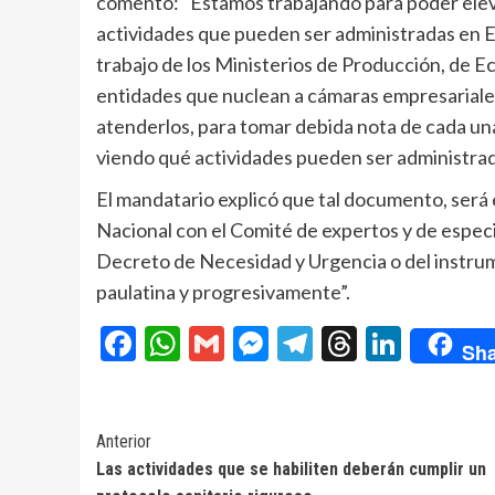
comentó: “Estamos trabajando para poder elevar
actividades que pueden ser administradas en E
trabajo de los Ministerios de Producción, de E
entidades que nuclean a cámaras empresariales,
atenderlos, para tomar debida nota de cada una
viendo qué actividades pueden ser administrad
El mandatario explicó que tal documento, será 
Nacional con el Comité de expertos y de especia
Decreto de Necesidad y Urgencia o del instrum
paulatina y progresivamente”.
Facebook
WhatsApp
Gmail
Messenger
Telegram
Threads
Linke
Sha
Navegación
Anterior
Las actividades que se habiliten deberán cumplir un
de