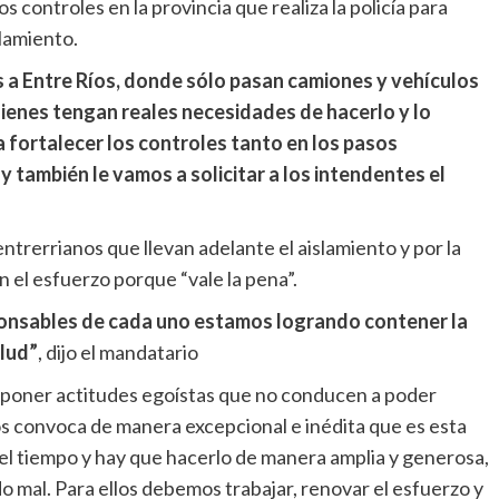
controles en la provincia que realiza la policía para
slamiento.
s a Entre Ríos, donde sólo pasan camiones y vehículos
uienes tengan reales necesidades de hacerlo y lo
 a fortalecer los controles tanto en los pasos
y también le vamos a solicitar a los intendentes el
trerrianos que llevan adelante el aislamiento y por la
 el esfuerzo porque “vale la pena”.
onsables de cada uno estamos logrando contener la
alud”
, dijo el mandatario
deponer actitudes egoístas que no conducen a poder
os convoca de manera excepcional e inédita que es esta
el tiempo y hay que hacerlo de manera amplia y generosa,
o mal. Para ellos debemos trabajar, renovar el esfuerzo y