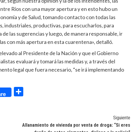
, según nuestra opinión y la de los intendentes, las
ntre Ríos con una mayor apertura y en esto hubo un
conomía y de Salud, tomando contacto con todas las
 industriales, productivas, para escucharlos, para
 de las sugerencias y luego, de manera responsable, ir
as con más apertura en esta cuarentena», detalló.
elevado al Presidente de la Nación y que el Gobierno
listas evaluará y tomará las medidas y, a través del
ento legal que fuera necesario, “se irá implementando
dIn
Compartir
re
Siguiente
Allanamiento de vivienda por venta de droga: “Si eres