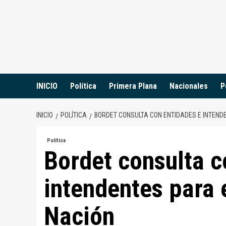
Saltar
al
contenido
INICIO
Política
Primera Plana
Nacionales
P
INICIO
POLÍTICA
BORDET CONSULTA CON ENTIDADES E INTEND
Política
Bordet consulta c
intendentes para 
Nación