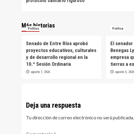
protocolo sanitario riguroso
entradas
Más historias
Política
Política
Senado de Entre Ríos aprobó
El senador 
proyectos educativos, culturales
Benegas Ly
y de desarrollo regional en la
empresa qu
10.ª Sesión Ordinaria
tierras a e
agosto 7, 2026
agosto 5, 202
Deja una respuesta
Tu dirección de correo electrónico no será publicada.
Comentario
*