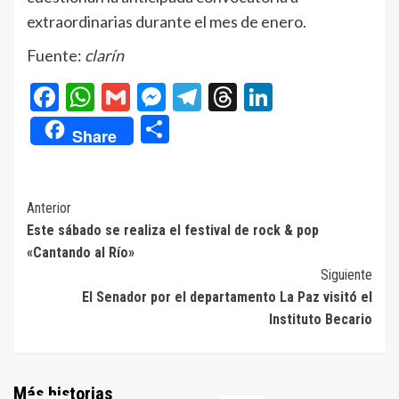
extraordinarias durante el mes de enero.
Fuente:
clarín
Facebook
WhatsApp
Gmail
Messenger
Telegram
Threads
LinkedIn
Compartir
Share
Navegación
Anterior
Este sábado se realiza el festival de rock & pop
de
«Cantando al Río»
entradas
Siguiente
El Senador por el departamento La Paz visitó el
Instituto Becario
Más historias