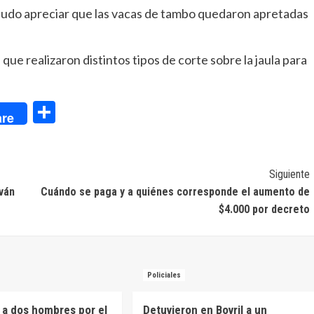
se pudo apreciar que las vacas de tambo quedaron apretadas
ue realizaron distintos tipos de corte sobre la jaula para
dIn
Compartir
re
Siguiente
lván
Cuándo se paga y a quiénes corresponde el aumento de
$4.000 por decreto
Policiales
 a dos hombres por el
Detuvieron en Bovril a un