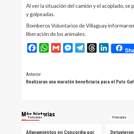
Al ver la situación del camión y el acoplado, 
y golpeadas.
Bomberos Voluntarios de Villaguay informaron q
liberación de los animales.
Facebook
WhatsApp
Gmail
Messenger
Telegram
Threads
Linke
Sha
Navegación
Anterior
Realizaran una maratón beneficiaria para el Pato Ga
de
entradas
Más historias
Policiales
Policiales
Allanamientos en Concordia por
Detuvieron