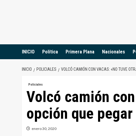
Saltar
al
contenido
INICIO
Política
Primera Plana
Nacionales
P
INICIO
POLICIALES
VOLCÓ CAMIÓN CON VACAS: «NO TUVE OTR
Policiales
Volcó camión con 
opción que pegar 
enero 30, 2020