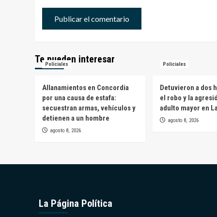
Te pueden interesar
Policiales
Policiales
Allanamientos en Concordia
Detuvieron a dos 
por una causa de estafa:
el robo y la agresi
secuestran armas, vehículos y
adulto mayor en L
detienen a un hombre
agosto 8, 2026
agosto 8, 2026
La Página Política