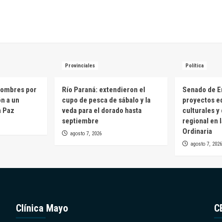
Provinciales
Política
hombres por
Río Paraná: extendieron el
Senado de E
ón a un
cupo de pesca de sábalo y la
proyectos e
a Paz
veda para el dorado hasta
culturales y
septiembre
regional en 
Ordinaria
agosto 7, 2026
agosto 7, 2026
Clínica Mayo
C