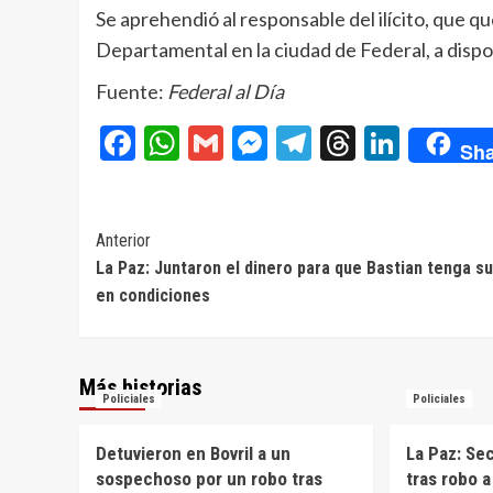
Se aprehendió al responsable del ilícito, que 
Departamental en la ciudad de Federal, a dispos
Fuente:
Federal al Día
Facebook
WhatsApp
Gmail
Messenger
Telegram
Threads
Linke
Sha
Navegación
Anterior
La Paz: Juntaron el dinero para que Bastian tenga s
de
en condiciones
entradas
Más historias
Policiales
Policiales
Detuvieron en Bovril a un
La Paz: Se
sospechoso por un robo tras
tras robo 