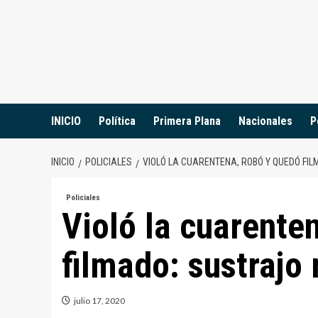
Saltar
al
contenido
INICIO
Política
Primera Plana
Nacionales
P
INICIO
POLICIALES
VIOLÓ LA CUARENTENA, ROBÓ Y QUEDÓ FIL
Policiales
Violó la cuarente
filmado: sustrajo
julio 17, 2020