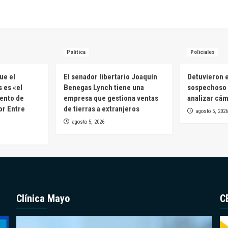
Política
Policiales
ue el
El senador libertario Joaquín
Detuvieron e
 es «el
Benegas Lynch tiene una
sospechoso 
ento de
empresa que gestiona ventas
analizar cá
or Entre
de tierras a extranjeros
agosto 5, 2026
agosto 5, 2026
Clínica Mayo
C