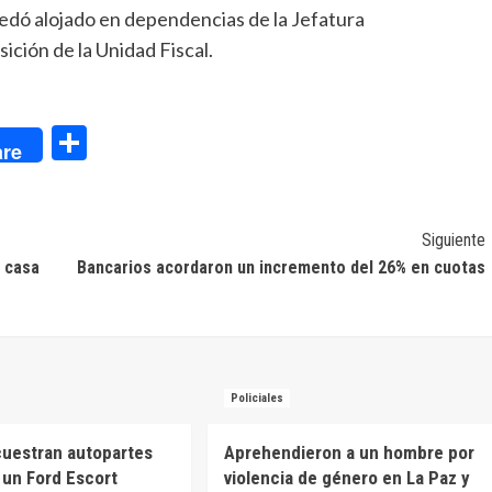
quedó alojado en dependencias de la Jefatura
ición de la Unidad Fiscal.
dIn
Compartir
re
Siguiente
u casa
Bancarios acordaron un incremento del 26% en cuotas
Policiales
cuestran autopartes
Aprehendieron a un hombre por
a un Ford Escort
violencia de género en La Paz y