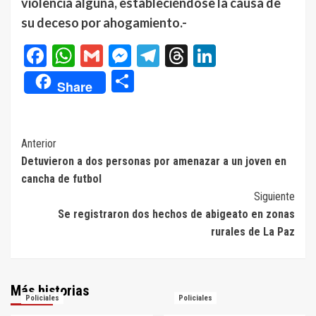
violencia alguna, estableciéndose la causa de
su deceso por ahogamiento.-
Facebook
WhatsApp
Gmail
Messenger
Telegram
Threads
LinkedIn
Compartir
Share
Navegación
Anterior
Detuvieron a dos personas por amenazar a un joven en
de
cancha de futbol
entradas
Siguiente
Se registraron dos hechos de abigeato en zonas
rurales de La Paz
Más historias
Policiales
Policiales