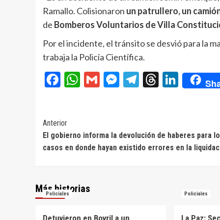
Ramallo. Colisionaron
un patrullero, un camió
de
Bomberos Voluntarios de Villa Constituc
Por el incidente, el tránsito se desvió para la m
trabaja la Policía Científica.
Facebook
WhatsApp
Gmail
Messenger
Telegram
Threads
Linke
Sha
Navegación
Anterior
El gobierno informa la devolución de haberes para l
de
casos en donde hayan existido errores en la liquidac
entradas
Más historias
Policiales
Policiales
Detuvieron en Bovril a un
La Paz: Se