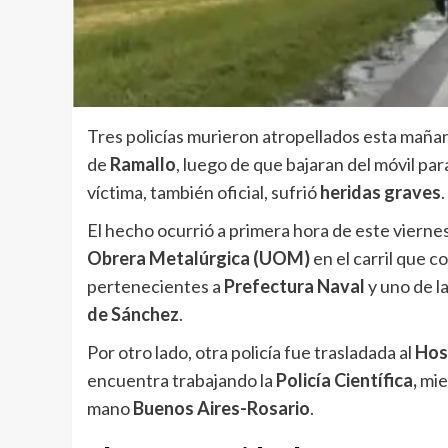
Tres policías murieron atropellados esta maña
de
Ramallo
, luego de que bajaran del móvil par
víctima, también oficial, sufrió
heridas graves
.
El hecho ocurrió a primera hora de este viernes 
Obrera Metalúrgica (UOM)
en el carril que 
pertenecientes a
Prefectura Naval
y uno de l
de Sánchez
.
Por otro lado, otra policía fue trasladada al
Hos
encuentra trabajando la
Policía Científica,
mie
mano
Buenos Aires-Rosario
.