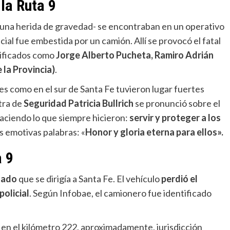
la Ruta 9
 y una herida de gravedad- se encontraban en un operativo
ial fue embestida por un camión. Allí se provocó el fatal
tificados como
Jorge Alberto Pucheta, Ramiro Adrián
la Provincia)
.
es como en el sur de Santa Fe tuvieron lugar fuertes
tra de
Seguridad Patricia Bullrich
se pronunció sobre el
haciendo lo que siempre hicieron:
servir y proteger a los
as emotivas palabras: «
Honor y gloria eterna para ellos».
a 9
lado
que se dirigía a Santa Fe. El vehículo
perdió el
policial
. Según Infobae, el camionero fue identificado
en el kilómetro 222, aproximadamente, jurisdicción