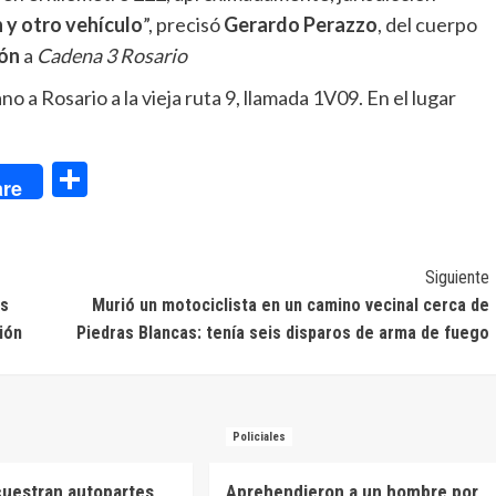
n y otro vehículo
”, precisó
Gerardo Perazzo
, del cuerpo
ión
a
Cadena 3 Rosario
ano a Rosario a la vieja ruta 9, llamada 1V09. En el lugar
dIn
Compartir
re
Siguiente
os
Murió un motociclista en un camino vecinal cerca de
ión
Piedras Blancas: tenía seis disparos de arma de fuego
Policiales
cuestran autopartes
Aprehendieron a un hombre por