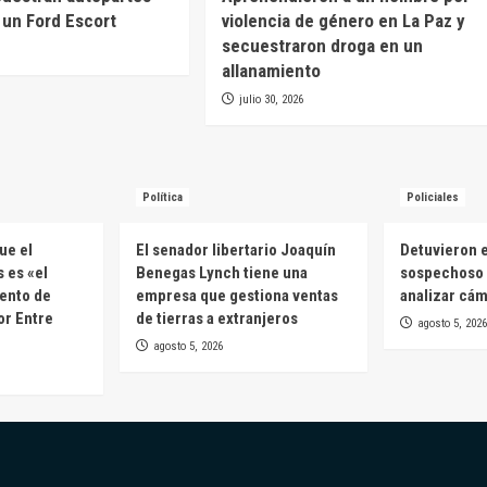
a un Ford Escort
violencia de género en La Paz y
secuestraron droga en un
allanamiento
julio 30, 2026
Política
Policiales
ue el
El senador libertario Joaquín
Detuvieron e
 es «el
Benegas Lynch tiene una
sospechoso 
ento de
empresa que gestiona ventas
analizar cá
or Entre
de tierras a extranjeros
agosto 5, 2026
agosto 5, 2026