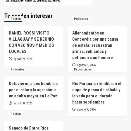
Te pueden interesar
Política
Policiales
DANIEL ROSSI VISITÓ
Allanamientos en
VILLAGUAY Y SE REUNIÓ
Concordia por una causa
CON VECINOS Y MEDIOS
de estafa: secuestran
LOCALES
armas, vehículos y
detienen a un hombre
agosto 9, 2026
agosto 8, 2026
Policiales
Provinciales
Detuvieron a dos hombres
Río Paraná: extendieron el
por el robo y la agresión a
cupo de pesca de sábalo y
un adulto mayor en La Paz
la veda para el dorado
hasta septiembre
agosto 8, 2026
agosto 7, 2026
Política
Senado de Entre Ríos