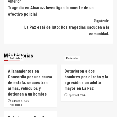
Navegación
Anterior
Tragedia en Alcaraz: Investigan la muerte de un
de
efectivo policial
entradas
Siguiente
La Paz está de luto: Dos tragedias sacuden a la
comunidad.
Más historias
Policiales
Policiales
Allanamientos en
Detuvieron a dos
Concordia por una causa
hombres por el robo y la
de estafa: secuestran
agresión a un adulto
armas, vehículos y
mayor en La Paz
detienen a un hombre
agosto 8, 2026
agosto 8, 2026
Policiales