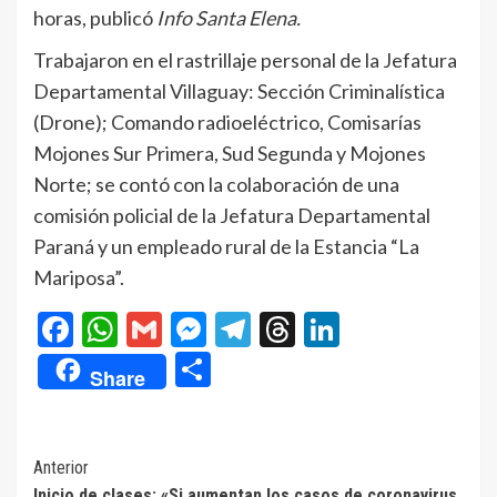
horas, publicó
Info Santa Elena.
Trabajaron en el rastrillaje personal de la Jefatura
Departamental Villaguay: Sección Criminalística
(Drone); Comando radioeléctrico, Comisarías
Mojones Sur Primera, Sud Segunda y Mojones
Norte; se contó con la colaboración de una
comisión policial de la Jefatura Departamental
Paraná y un empleado rural de la Estancia “La
Mariposa”.
Facebook
WhatsApp
Gmail
Messenger
Telegram
Threads
LinkedIn
Compartir
Share
Navegación
Anterior
Inicio de clases: «Si aumentan los casos de coronavirus