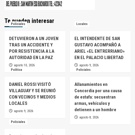
Te pueden interesar
Policiales
Locales
DETUVIERON A UN JOVEN
EL INTENDENTE DE SAN
TRAS UN ACCIDENTE Y
GUSTAVO ACOMPAÑÓ A
POR RESISTENCIA A LA
ARIEL «EL ENTRERRIANO»
AUTORIDAD EN LA PAZ
EN EL PALACIO LIBERTAD
agosto 10, 2026
agosto 9, 2026
Política
Policiales
DANIEL ROSSI VISITÓ
Allanamientos en
VILLAGUAY Y SE REUNIÓ
Concordia por una causa
CON VECINOS Y MEDIOS
de estafa: secuestran
LOCALES
armas, vehículos y
detienen a un hombre
agosto 9, 2026
agosto 8, 2026
Policiales