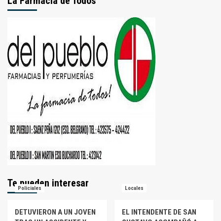
La Farmacia de Todos
Te pueden interesar
Policiales
Locales
DETUVIERON A UN JOVEN
EL INTENDENTE DE SAN