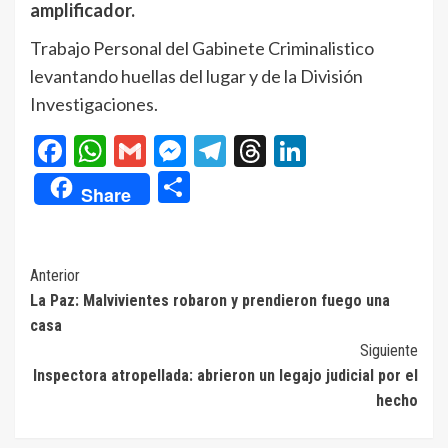
amplificador.
Trabajo Personal del Gabinete Criminalistico
levantando huellas del lugar y de la División
Investigaciones.
Facebook
WhatsApp
Gmail
Messenger
Telegram
Threads
LinkedIn
Compartir
Share
Navegación
Anterior
La Paz: Malvivientes robaron y prendieron fuego una
de
casa
entradas
Siguiente
Inspectora atropellada: abrieron un legajo judicial por el
hecho