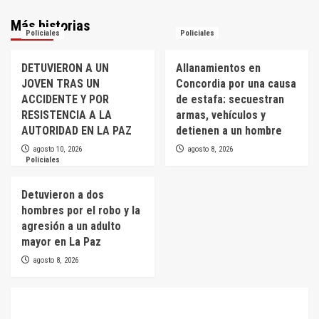
Más historias
Policiales
Policiales
DETUVIERON A UN
Allanamientos en
JOVEN TRAS UN
Concordia por una causa
ACCIDENTE Y POR
de estafa: secuestran
RESISTENCIA A LA
armas, vehículos y
AUTORIDAD EN LA PAZ
detienen a un hombre
agosto 10, 2026
agosto 8, 2026
Policiales
Detuvieron a dos
hombres por el robo y la
agresión a un adulto
mayor en La Paz
agosto 8, 2026