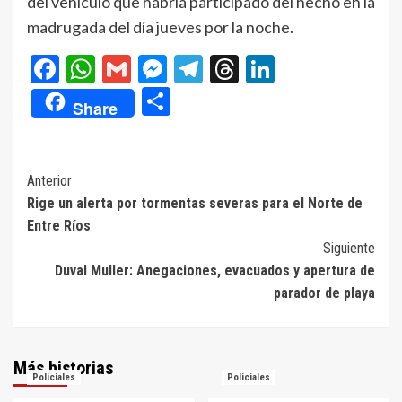
del vehículo que habría participado del hecho en la
madrugada del día jueves por la noche.
Facebook
WhatsApp
Gmail
Messenger
Telegram
Threads
LinkedIn
Compartir
Share
Navegación
Anterior
Rige un alerta por tormentas severas para el Norte de
de
Entre Ríos
entradas
Siguiente
Duval Muller: Anegaciones, evacuados y apertura de
parador de playa
Más historias
Policiales
Policiales