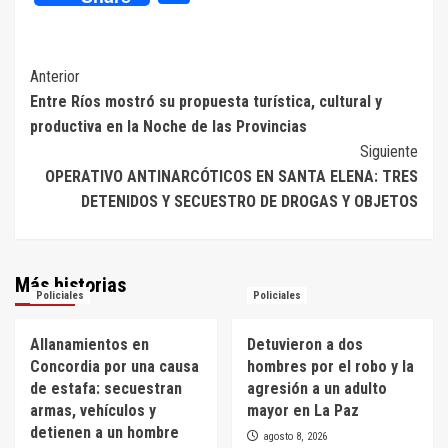
Navegación
Anterior
Entre Ríos mostró su propuesta turística, cultural y
de
productiva en la Noche de las Provincias
entradas
Siguiente
OPERATIVO ANTINARCÓTICOS EN SANTA ELENA: TRES
DETENIDOS Y SECUESTRO DE DROGAS Y OBJETOS
Más historias
Policiales
Policiales
Allanamientos en
Detuvieron a dos
Concordia por una causa
hombres por el robo y la
de estafa: secuestran
agresión a un adulto
armas, vehículos y
mayor en La Paz
detienen a un hombre
agosto 8, 2026