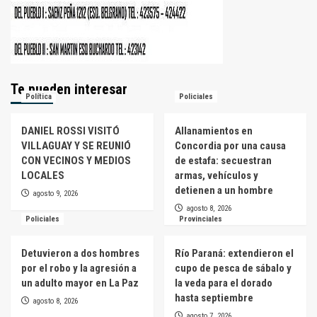
Te pueden interesar
Política
Policiales
DANIEL ROSSI VISITÓ
Allanamientos en
VILLAGUAY Y SE REUNIÓ
Concordia por una causa
CON VECINOS Y MEDIOS
de estafa: secuestran
LOCALES
armas, vehículos y
detienen a un hombre
agosto 9, 2026
agosto 8, 2026
Policiales
Provinciales
Detuvieron a dos hombres
Río Paraná: extendieron el
por el robo y la agresión a
cupo de pesca de sábalo y
un adulto mayor en La Paz
la veda para el dorado
hasta septiembre
agosto 8, 2026
agosto 7, 2026