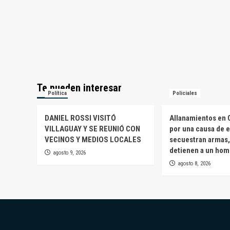
Te pueden interesar
Política
Policiales
DANIEL ROSSI VISITÓ
Allanamientos en 
VILLAGUAY Y SE REUNIÓ CON
por una causa de e
VECINOS Y MEDIOS LOCALES
secuestran armas,
detienen a un ho
agosto 9, 2026
agosto 8, 2026