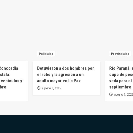
Policiales
Provinciales
Concordia
Detuvieron a dos hombres por
Río Paraná: 
stafa:
el robo y la agresión a un
cupo de pesc
 vehículos y
adulto mayor en La Paz
veda para el
mbre
septiembre
agosto 8, 2026
agosto 7, 2026