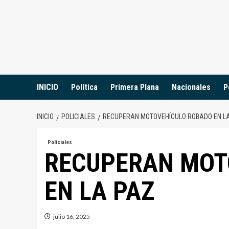
Saltar
al
contenido
INICIO
Política
Primera Plana
Nacionales
P
INICIO
POLICIALES
RECUPERAN MOTOVEHÍCULO ROBADO EN L
Policiales
RECUPERAN MOT
EN LA PAZ
julio 16, 2025