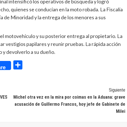
inal intensificó los operativos de búsqueda y logró
cho, quienes se conducían en la moto robada. La Fiscalía
ía de Minoridad y la entrega de los menores a sus
el motovehículo y su posterior entrega al propietario. La
tar vestigios papilares y reunir pruebas. La rápida acción
o y devolverlo a su dueño.
dIn
Compartir
re
Siguiente
EVES
Michel otra vez en la mira por coimas en la Aduana: grave
acusación de Guillermo Francos, hoy jefe de Gabinete de
Milei