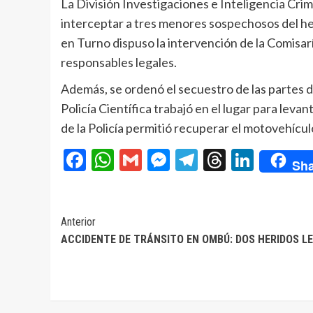
La División Investigaciones e Inteligencia Crim
interceptar a tres menores sospechosos del he
en Turno dispuso la intervención de la Comisar
responsables legales.
Además, se ordenó el secuestro de las partes d
Policía Científica trabajó en el lugar para levan
de la Policía permitió recuperar el motovehícul
Facebook
WhatsApp
Gmail
Messenger
Telegram
Threads
Linke
Sha
Navegación
Anterior
ACCIDENTE DE TRÁNSITO EN OMBÚ: DOS HERIDOS L
de
entradas