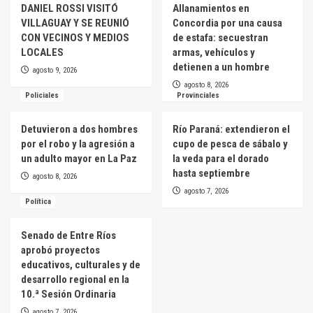
DANIEL ROSSI VISITÓ
Allanamientos en
VILLAGUAY Y SE REUNIÓ
Concordia por una causa
CON VECINOS Y MEDIOS
de estafa: secuestran
LOCALES
armas, vehículos y
detienen a un hombre
agosto 9, 2026
agosto 8, 2026
Policiales
Provinciales
Detuvieron a dos hombres
Río Paraná: extendieron el
por el robo y la agresión a
cupo de pesca de sábalo y
un adulto mayor en La Paz
la veda para el dorado
hasta septiembre
agosto 8, 2026
agosto 7, 2026
Política
Senado de Entre Ríos
aprobó proyectos
educativos, culturales y de
desarrollo regional en la
10.ª Sesión Ordinaria
agosto 7, 2026