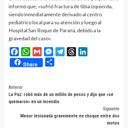
informó que; «sufrió fractura de tibia izquierda,
siendo inmediatamente derivado al centro
pediátrico local para su atención y luego al
Hospital San Roque de Paraná, debido a la
gravedad del caso».
Facebook
WhatsApp
Gmail
Messenger
Telegram
Threads
LinkedIn
Compartir
Share
Navegación
Anterior
La Paz: robó más de un millón de pesos y dijo que «se
de
quemaron» en un incendio
entradas
Siguiente
Menor lesionada gravemente en choque entre dos
motos