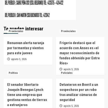
Te pueden interesar
Provinciales
Provinciales
Renuevan alerta naranja
Frigerio destacó que el
por tormentas y vientos
acuerdo con Anses es «el
para este jueves
mayor reconocimiento de
fondos obtenido por Entre
agosto 5, 2026
Ríos»
agosto 5, 2026
Política
Policiales
El senador libertario
Detuvieron en Bovril a un
Joaquín Benegas Lynch
sospechoso por un robo
tiene una empresa que
tras analizar cámaras de
gestiona ventas de tierras
seguridad
a extranjeros
agosto 5, 2026