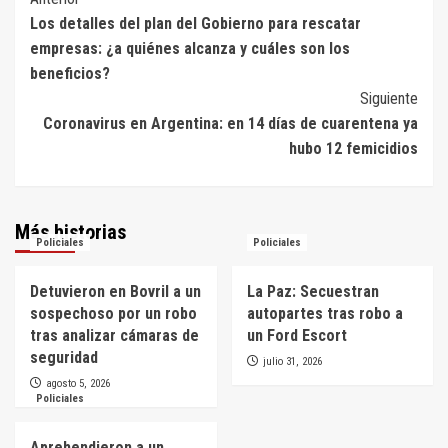
Navegación
Los detalles del plan del Gobierno para rescatar
de
empresas: ¿a quiénes alcanza y cuáles son los
entradas
beneficios?
Siguiente
Coronavirus en Argentina: en 14 días de cuarentena ya
hubo 12 femicidios
Más historias
Policiales
Policiales
Detuvieron en Bovril a un
La Paz: Secuestran
sospechoso por un robo
autopartes tras robo a
tras analizar cámaras de
un Ford Escort
seguridad
julio 31, 2026
agosto 5, 2026
Policiales
Aprehendieron a un