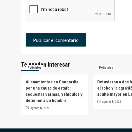
Te pueden interesar
Policiales
Policiales
Allanamientos en Concordia
Detuvieron a dos 
por una causa de estafa:
el robo y la agresi
secuestran armas, vehículos y
adulto mayor en L
detienen a un hombre
agosto 8, 2026
agosto 8, 2026