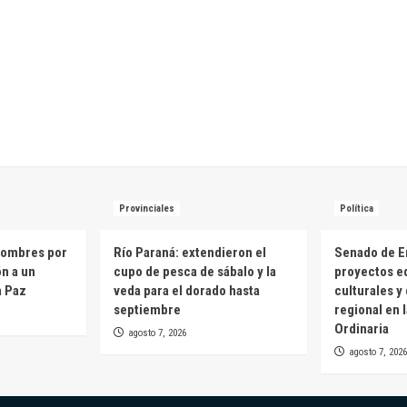
Provinciales
Política
hombres por
Río Paraná: extendieron el
Senado de E
ón a un
cupo de pesca de sábalo y la
proyectos e
a Paz
veda para el dorado hasta
culturales y
septiembre
regional en 
Ordinaria
agosto 7, 2026
agosto 7, 2026