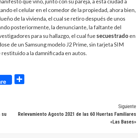
manifestó que vino, junto con su pareja, a esta ciudad a
argando el celular en el comedor de la propiedad, ahora bien,
 dueño de la vivienda, el cual se retiro después de unos
ando posteriormente, la denunciante, la faltante del
estigadores para su hallazgo, el cual fue
secuestrado
en
dose de un Samsung modelo J2 Prime, sin tarjeta SIM
 restituido a la damnificada en autos.
dIn
Compartir
re
Siguiente
 su
Relevamiento Agosto 2021 de las 60 Huertas Familiares
«Las Bases»