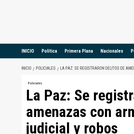
Saltar
al
contenido
INICIO
Política
Primera Plana
Nacionales
P
INICIO
POLICIALES
LA PAZ: SE REGISTRARON DELITOS DE AM
Policiales
La Paz: Se registr
amenazas con arm
judicial y robos