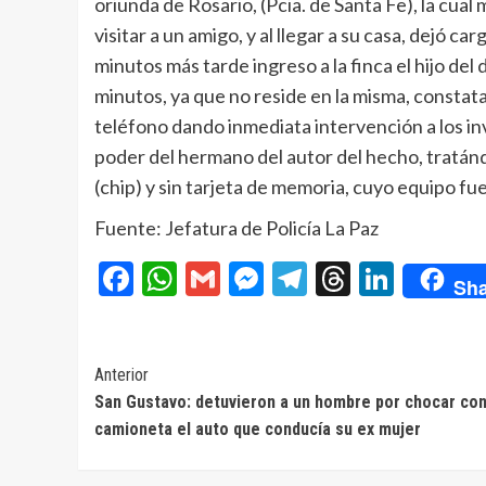
oriunda de Rosario, (Pcia. de Santa Fe), la cual 
visitar a un amigo, y al llegar a su casa, dejó c
minutos más tarde ingreso a la finca el hijo del
minutos, ya que no reside en la misma, constat
teléfono dando inmediata intervención a los inv
poder del hermano del autor del hecho, tratán
(chip) y sin tarjeta de memoria, cuyo equipo fue
Fuente: Jefatura de Policía La Paz
Facebook
WhatsApp
Gmail
Messenger
Telegram
Threads
Linke
Sha
Navegación
Anterior
San Gustavo: detuvieron a un hombre por chocar con
de
camioneta el auto que conducía su ex mujer
entradas