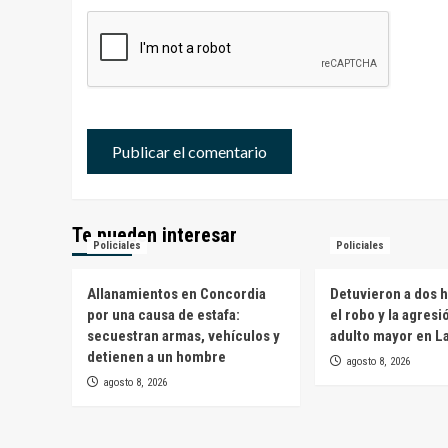
Te pueden interesar
Policiales
Policiales
Allanamientos en Concordia
Detuvieron a dos 
por una causa de estafa:
el robo y la agresi
secuestran armas, vehículos y
adulto mayor en L
detienen a un hombre
agosto 8, 2026
agosto 8, 2026