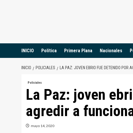
Saltar
al
contenido
INICIO
Política
Primera Plana
Nacionales
P
INICIO
POLICIALES
LA PAZ: JOVEN EBRIO FUE DETENIDO POR A
Policiales
La Paz: joven ebr
agredir a funciona
mayo 14, 2020