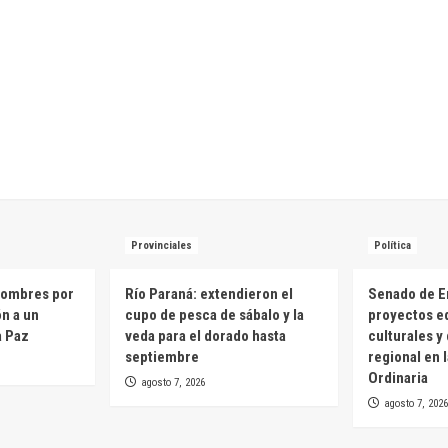
Provinciales
Política
hombres por
Río Paraná: extendieron el
Senado de E
ón a un
cupo de pesca de sábalo y la
proyectos e
a Paz
veda para el dorado hasta
culturales y
septiembre
regional en 
Ordinaria
agosto 7, 2026
agosto 7, 2026