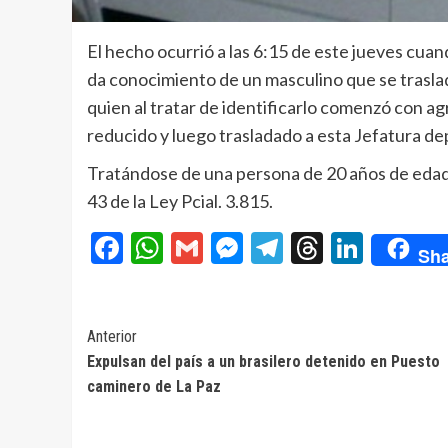
El hecho ocurrió a las 6:15 de este jueves cua
da conocimiento de un masculino que se traslad
quien al tratar de identificarlo comenzó con ag
reducido y luego trasladado a esta Jefatura d
Tratándose de una persona de 20 años de edad, 
43 de la Ley Pcial. 3.815.
Facebook
WhatsApp
Gmail
Messenger
Telegram
Threads
Linke
Sha
Navegación
Anterior
Expulsan del país a un brasilero detenido en Puesto
de
caminero de La Paz
entradas