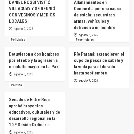
DANIEL ROSSI VISITÓ
Allanamientos en
VILLAGUAY Y SE REUNIÓ
Concordia por una causa
CON VECINOS Y MEDIOS
de estafa: secuestran
LOCALES
armas, vehículos y
detienen a un hombre
agosto 9, 2026
agosto 8, 2026
Policiales
Provinciales
Detuvieron a dos hombres
Río Paraná: extendieron el
por el robo y la agresión a
cupo de pesca de sábalo y
un adulto mayor en La Paz
la veda para el dorado
hasta septiembre
agosto 8, 2026
agosto 7, 2026
Política
Senado de Entre Ríos
aprobó proyectos
educativos, culturales y de
desarrollo regional en la
10.ª Sesión Ordinaria
agosto 7, 2026