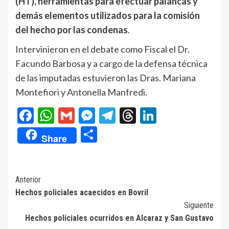
(HT), herramientas para efectuar palancas y
demás elementos utilizados para la comisión
del hecho por las condenas
.
Intervinieron en el debate como Fiscal el Dr.
Facundo Barbosa y a cargo de la defensa técnica
de las imputadas estuvieron las Dras. Mariana
Montefiori y Antonella Manfredi.
Facebook
WhatsApp
Gmail
Messenger
Telegram
Threads
LinkedIn
Compartir
Share
Navegación
Anterior
Hechos policiales acaecidos en Bovril
de
Siguiente
entradas
Hechos policiales ocurridos en Alcaraz y San Gustavo