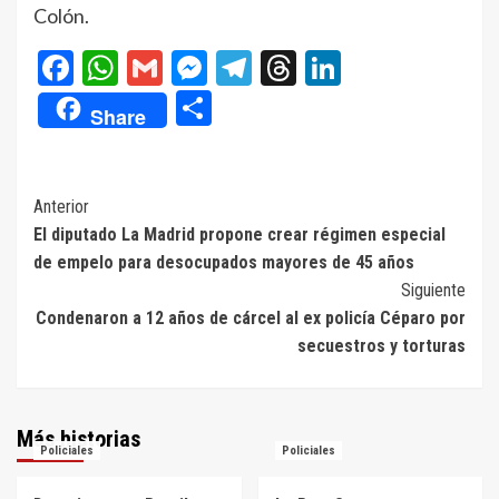
Colón.
Facebook
WhatsApp
Gmail
Messenger
Telegram
Threads
LinkedIn
Compartir
Share
Navegación
Anterior
El diputado La Madrid propone crear régimen especial
de
de empelo para desocupados mayores de 45 años
entradas
Siguiente
Condenaron a 12 años de cárcel al ex policía Céparo por
secuestros y torturas
Más historias
Policiales
Policiales