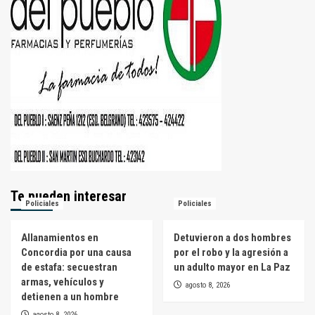
Te pueden interesar
Policiales
Policiales
Allanamientos en
Detuvieron a dos hombres
Concordia por una causa
por el robo y la agresión a
de estafa: secuestran
un adulto mayor en La Paz
armas, vehículos y
agosto 8, 2026
detienen a un hombre
agosto 8, 2026