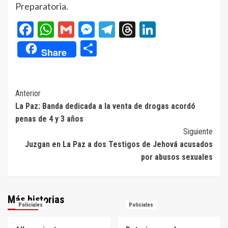
Preparatoria.
Facebook
WhatsApp
Gmail
Messenger
Telegram
Threads
LinkedIn
Compartir
Share
Navegación
Anterior
La Paz: Banda dedicada a la venta de drogas acordó
de
penas de 4 y 3 años
entradas
Siguiente
Juzgan en La Paz a dos Testigos de Jehová acusados
por abusos sexuales
Más historias
Policiales
Policiales