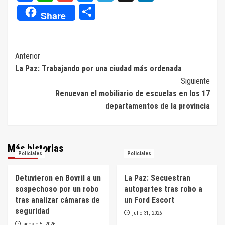
Compartir
Share
Navegación
Anterior
La Paz: Trabajando por una ciudad más ordenada
de
Siguiente
entradas
Renuevan el mobiliario de escuelas en los 17
departamentos de la provincia
Más historias
Policiales
Policiales
Detuvieron en Bovril a un
La Paz: Secuestran
sospechoso por un robo
autopartes tras robo a
tras analizar cámaras de
un Ford Escort
seguridad
julio 31, 2026
agosto 5, 2026