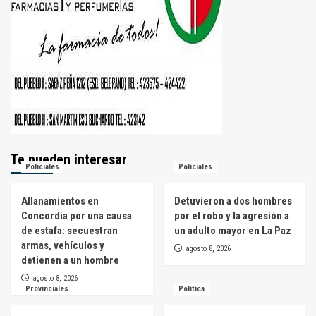
Te pueden interesar
Policiales
Policiales
Allanamientos en
Detuvieron a dos hombres
Concordia por una causa
por el robo y la agresión a
de estafa: secuestran
un adulto mayor en La Paz
armas, vehículos y
agosto 8, 2026
detienen a un hombre
agosto 8, 2026
Provinciales
Política