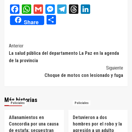
Facebook
WhatsApp
Gmail
Messenger
Telegram
Threads
LinkedIn
Compartir
Share
Navegación
Anterior
La salud pública del departamento La Paz en la agenda
de
de la provincia
entradas
Siguiente
Choque de motos con lesionado y fuga
Más historias
Policiales
Policiales
Allanamientos en
Detuvieron a dos
Concordia por una causa
hombres por el robo y la
de estafa: secuestran
agresión a un adulto