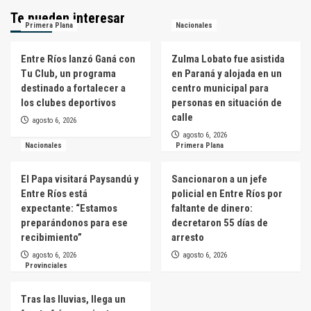
Te pueden interesar
Primera Plana
Nacionales
Entre Ríos lanzó Ganá con
Zulma Lobato fue asistida
Tu Club, un programa
en Paraná y alojada en un
destinado a fortalecer a
centro municipal para
los clubes deportivos
personas en situación de
calle
agosto 6, 2026
agosto 6, 2026
Nacionales
Primera Plana
El Papa visitará Paysandú y
Sancionaron a un jefe
Entre Ríos está
policial en Entre Ríos por
expectante: “Estamos
faltante de dinero:
preparándonos para ese
decretaron 55 días de
recibimiento”
arresto
agosto 6, 2026
agosto 6, 2026
Provinciales
Tras las lluvias, llega un