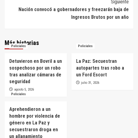
Siguiente
Nación convocó a gobernadores y freezarán baja de
Ingresos Brutos por un año
Más historias
Policiales
Policiales
Detuvieron en Bovril a un
La Paz: Secuestran
sospechoso por un robo
autopartes tras robo a
tras analizar cámaras de
un Ford Escort
seguridad
julio 31, 2026
agosto 5, 2026
Policiales
Aprehendieron a un
hombre por violencia de
género en La Paz y
secuestraron droga en
un allanamiento