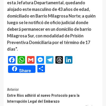
esta Jefatura Departamental, quedando
alojado este masculino de 43 años de edad,
domiciliado en Barrio Milagrosa Norte; a quién
luego se le notificó de oficio judicial donde
deberá permanecer en un domicilio de barrio
Milagrosa Sur, con modalidad de Prisión
Preventiva Domiciliaria por el término de 17
días”.
Facebook
WhatsApp
Gmail
Messenger
Telegram
Threads
LinkedIn
Compartir
Share
Navegación
Anterior
Entre Ríos adhirió al nuevo Protocolo para la
de
Interrupción Legal del Embarazo
entradas