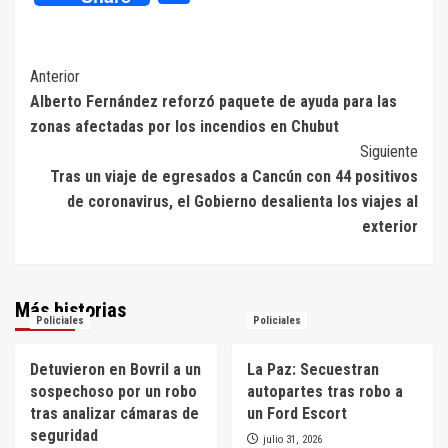
Navegación
Anterior
Alberto Fernández reforzó paquete de ayuda para las
de
zonas afectadas por los incendios en Chubut
entradas
Siguiente
Tras un viaje de egresados a Cancún con 44 positivos
de coronavirus, el Gobierno desalienta los viajes al
exterior
Más historias
Policiales
Policiales
Detuvieron en Bovril a un
La Paz: Secuestran
sospechoso por un robo
autopartes tras robo a
tras analizar cámaras de
un Ford Escort
seguridad
julio 31, 2026