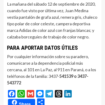
La mañana del sábado 12 de septiembre de 2020,
cuando fue visto por última vez, Juan Medina
vestía pantalón de grafa azul, remera gris, chaleco
tipo polar de color celeste, campera deportiva
marca Adidas de color azul con franjas blancas; y
calzaba borceguíes de trabajo de color negro.
PARA APORTAR DATOS ÚTILES
Por cualquier información sobre su paradero,
comunicarse a la dependencia policial más
cercana, al 101 en La Paz, al 911 en Paraná, o a los
teléfonos de la familia: 3437-
541539 o 3437-
543772
Facebook
WhatsApp
Gmail
Messenger
Telegram
Threads
LinkedIn
Compartir
Share