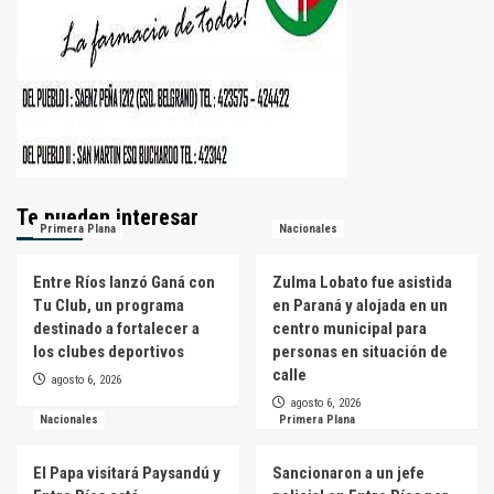
Te pueden interesar
Primera Plana
Nacionales
Entre Ríos lanzó Ganá con
Zulma Lobato fue asistida
Tu Club, un programa
en Paraná y alojada en un
destinado a fortalecer a
centro municipal para
los clubes deportivos
personas en situación de
calle
agosto 6, 2026
agosto 6, 2026
Nacionales
Primera Plana
El Papa visitará Paysandú y
Sancionaron a un jefe