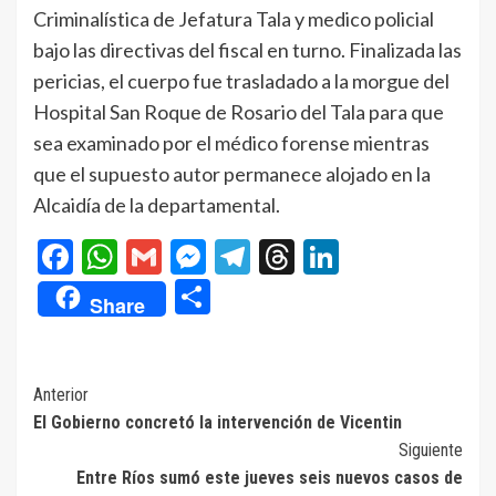
Criminalística de Jefatura Tala y medico policial
bajo las directivas del fiscal en turno. Finalizada las
pericias, el cuerpo fue trasladado a la morgue del
Hospital San Roque de Rosario del Tala para que
sea examinado por el médico forense mientras
que el supuesto autor permanece alojado en la
Alcaidía de la departamental.
Facebook
WhatsApp
Gmail
Messenger
Telegram
Threads
LinkedIn
Compartir
Share
Navegación
Anterior
El Gobierno concretó la intervención de Vicentin
de
Siguiente
entradas
Entre Ríos sumó este jueves seis nuevos casos de