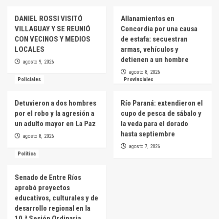
DANIEL ROSSI VISITÓ
Allanamientos en
VILLAGUAY Y SE REUNIÓ
Concordia por una causa
CON VECINOS Y MEDIOS
de estafa: secuestran
LOCALES
armas, vehículos y
detienen a un hombre
agosto 9, 2026
agosto 8, 2026
Policiales
Provinciales
Detuvieron a dos hombres
Río Paraná: extendieron el
por el robo y la agresión a
cupo de pesca de sábalo y
un adulto mayor en La Paz
la veda para el dorado
hasta septiembre
agosto 8, 2026
agosto 7, 2026
Política
Senado de Entre Ríos
aprobó proyectos
educativos, culturales y de
desarrollo regional en la
10.ª Sesión Ordinaria