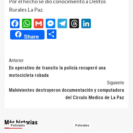
Por el hecho se dio conocimiento a Delitos
Rurales La Paz.
Facebook
WhatsApp
Gmail
Messenger
Telegram
Threads
LinkedIn
Compartir
Share
Navegación
Anterior
En operativo de transito la policía recuperó una
de
motocicleta robada
entradas
Siguiente
Malvivientes destruyeron documentación y computadora
del Circulo Medico de La Paz
Más historias
Policiales
Policiales