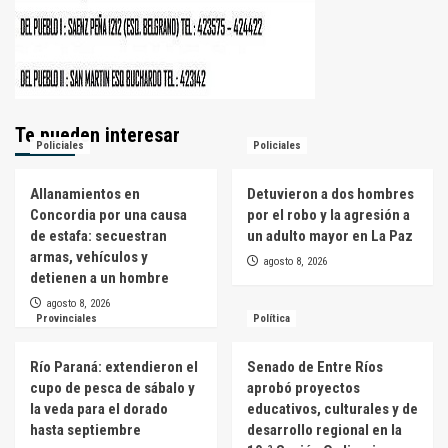
Te pueden interesar
Policiales
Policiales
Allanamientos en
Detuvieron a dos hombres
Concordia por una causa
por el robo y la agresión a
de estafa: secuestran
un adulto mayor en La Paz
armas, vehículos y
agosto 8, 2026
detienen a un hombre
agosto 8, 2026
Provinciales
Política
Río Paraná: extendieron el
Senado de Entre Ríos
cupo de pesca de sábalo y
aprobó proyectos
la veda para el dorado
educativos, culturales y de
hasta septiembre
desarrollo regional en la