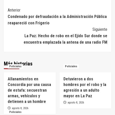
Navegación
Anterior
Condenado por defraudación a la Administración Pública
de
reapareció con Frigerio
entradas
Siguiente
La Paz: Hecho de robo en el Ejido Sur donde se
encuentra emplazada la antena de una radio FM
Más historias
Policiales
Policiales
Allanamientos en
Detuvieron a dos
Concordia por una causa
hombres por el robo y la
de estafa: secuestran
agresión a un adulto
armas, vehículos y
mayor en La Paz
detienen a un hombre
agosto 8, 2026
agosto 8, 2026
Policiales