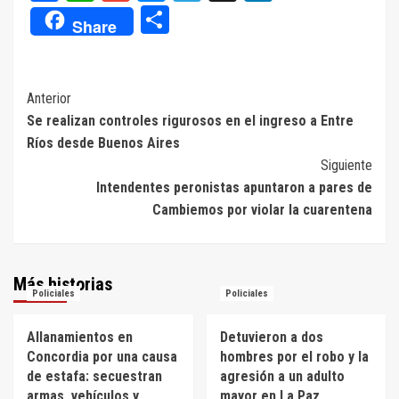
Compartir
Share
Navegación
Anterior
Se realizan controles rigurosos en el ingreso a Entre
de
Ríos desde Buenos Aires
entradas
Siguiente
Intendentes peronistas apuntaron a pares de
Cambiemos por violar la cuarentena
Más historias
Policiales
Policiales
Allanamientos en
Detuvieron a dos
Concordia por una causa
hombres por el robo y la
de estafa: secuestran
agresión a un adulto
armas, vehículos y
mayor en La Paz