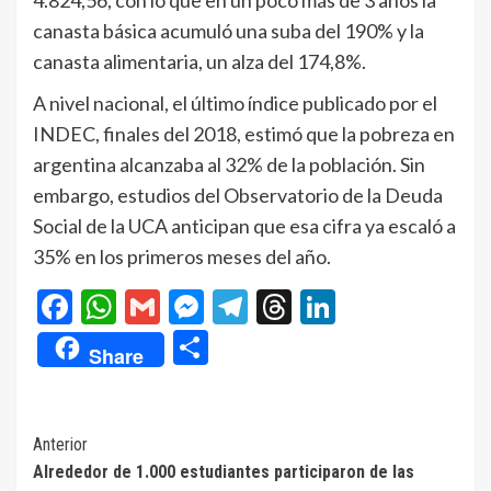
4.824,56, con lo que en un poco más de 3 años la
canasta básica acumuló una suba del 190% y la
canasta alimentaria, un alza del 174,8%.
A nivel nacional, el último índice publicado por el
INDEC, finales del 2018, estimó que la pobreza en
argentina alcanzaba al 32% de la población. Sin
embargo, estudios del Observatorio de la Deuda
Social de la UCA anticipan que esa cifra ya escaló a
35% en los primeros meses del año.
Facebook
WhatsApp
Gmail
Messenger
Telegram
Threads
LinkedIn
Compartir
Share
Navegación
Anterior
Alrededor de 1.000 estudiantes participaron de las
de