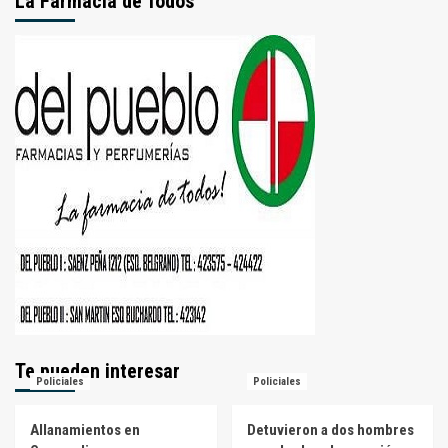
La Farmacia de Todos
Te pueden interesar
Policiales
Policiales
Allanamientos en
Detuvieron a dos hombres