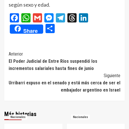
según sexo y edad.
Facebook
WhatsApp
Gmail
Messenger
Telegram
Threads
LinkedIn
Compartir
Share
Navegación
Anterior
El Poder Judicial de Entre Ríos suspendió los
de
incrementos salariales hasta fines de junio
entradas
Siguiente
Urribarri expuso en el senado y está más cerca de ser el
embajador argentino en Israel
Más historias
Nacionales
Nacionales