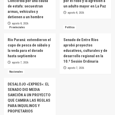
Concordia por una causa
por el robo y la agresión a
de estafa: secuestran
un adulto mayor en La Paz
armas, vehículos y
agosto 8, 2026
detienen a un hombre
agosto 8, 2026
Provinciales
Política
Río Paraná: extendieron el
Senado de Entre Ríos
cupo de pesca de sábalo y
aprobó proyectos
la veda para el dorado
educativos, culturales y de
hasta septiembre
desarrollo regional en la
10.ª Sesión Ordinaria
agosto 7, 2026
agosto 7, 2026
Nacionales
DESALOJO «EXPRES»: EL
SENADO DIO MEDIA
SANCIÓN A UN PROYECTO
QUE CAMBIA LAS REGLAS
PARA INQUILINOS Y
PROPIETARIOS