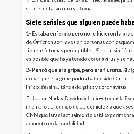
El cansancio, otra de las manifestaciones propi
se presenta sin otro síntoma.
Siete señales que alguien puede habe
1- Estaba enfermo pero no le hicieron la pru
de Ómicron son leves en personas con esquema
tienen síntomas perceptibles. Si no se sintió 
es posible que haya tenido coronavirus y se ha
2- Pensó que era gripe, pero era flurona.
Si a
creyó que era gripe podría haber sido Ómricon 
infección simultánea de gripe y coronavirus.
El doctor Nadav Davidovich, director de la Esc
miembro del equipo de epidemiología que asesora 
CNN que Israel actualmente está experimentand
aumento en la morbilidad.