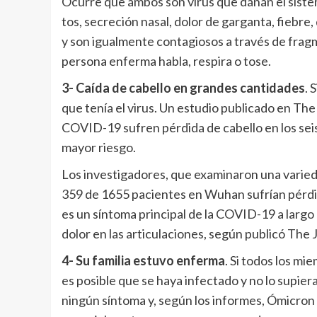
Ocurre que ambos son virus que dañan el sist
tos, secreción nasal, dolor de garganta, fiebr
y son igualmente contagiosos a través de fragm
persona enferma habla, respira o tose.
3- Caída de cabello en grandes cantidades
. 
que tenía el virus. Un estudio publicado en Th
COVID-19 sufren pérdida de cabello en los seis
mayor riesgo.
Los investigadores, que examinaron una varieda
359 de 1655 pacientes en Wuhan sufrían pérdida
es un síntoma principal de la COVID-19 a largo p
dolor en las articulaciones, según publicó The
4- Su familia estuvo enferma
. Si todos los m
es posible que se haya infectado y no lo supie
ningún síntoma y, según los informes, Ómicron