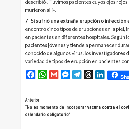
describió-. Tuvimos pacientes cuyos ojos rojos 
murieron allí».
7- Si sufrió una extraña erupción o infección 
encontró cinco tipos de erupciones en la piel, 
en pacientes en diferentes hospitales. Según l
pacientes jóvenes y tiende a permanecer duran
conocido de algunos virus, los investigadores d
variedad de tipos de erupción en pacientes co
Facebook
WhatsApp
Gmail
Messenger
Telegram
Threads
Linke
Sha
Navegación
Anterior
“No es momento de incorporar vacuna contra el covi
de
calendario obligatorio”
entradas