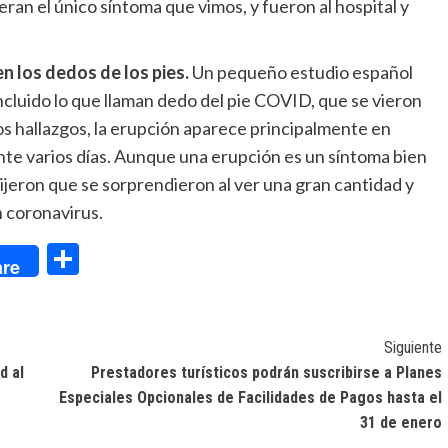
eran el único síntoma que vimos, y fueron al hospital y
en los dedos de los pies.
Un pequeño estudio español
incluido lo que llaman dedo del pie COVID, que se vieron
os hallazgos, la erupción aparece principalmente en
te varios días. Aunque una erupción es un síntoma bien
ijeron que se sorprendieron al ver una gran cantidad y
n coronavirus.
dIn
Compartir
re
Siguiente
d al
Prestadores turísticos podrán suscribirse a Planes
Especiales Opcionales de Facilidades de Pagos hasta el
31 de enero