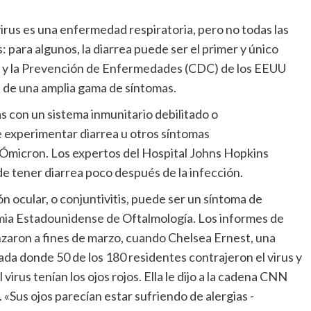
virus es una enfermedad respiratoria, pero no todas las
: para algunos, la diarrea puede ser el primer y único
ol y la Prevención de Enfermedades (CDC) de los EEUU
ta de una amplia gama de síntomas.
 con un sistema inmunitario debilitado o
 experimentar diarrea u otros síntomas
r Ómicron. Los expertos del Hospital Johns Hopkins
 tener diarrea poco después de la infección.
n ocular, o conjuntivitis, puede ser un síntoma de
mia Estadounidense de Oftalmología. Los informes de
zaron a fines de marzo, cuando Chelsea Ernest, una
da donde 50 de los 180 residentes contrajeron el virus y
virus tenían los ojos rojos. Ella le dijo a la cadena CNN
«Sus ojos parecían estar sufriendo de alergias -