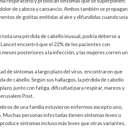
ema respiratorio y provocan síntomas que se superponen:
e, dolor de cabeza y cansancio. Ambos también se propagan
entos de gotitas emitidas al aire y difundidas cuando una
Si nota una pérdida de cabello inusual, podría deberse a
e Lancet encontró que el 22% de los pacientes con
 meses posteriores a la infección, y las mujeres corren un
d de síntomas a largo plazo del virus, encontraron que
 de cabello. Según sus hallazgos, la pérdida de cabello
lazo, junto con fatiga, dificultad para respirar, mareos y
 Jerusalem Post.
iembros de una familia estuvieron enfermos excepto uno,
ra. Muchas personas infectadas tienen síntomas leves o
 produce síntomas incluso más leves que otras variantes,