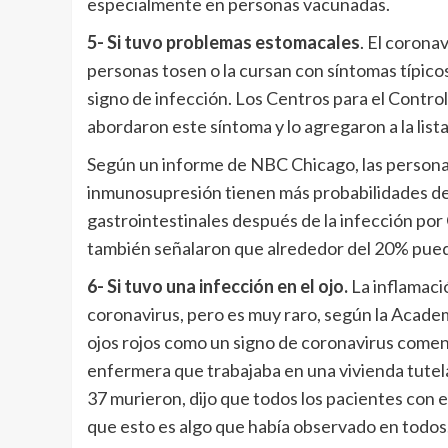
especialmente en personas vacunadas.
5- Si tuvo problemas estomacales
. El corona
personas tosen o la cursan con síntomas típicos
signo de infección. Los Centros para el Contr
abordaron este síntoma y lo agregaron a la lis
Según un informe de NBC Chicago, las personas
inmunosupresión tienen más probabilidades de
gastrointestinales después de la infección po
también señalaron que alrededor del 20% puede
6- Si tuvo una infección en el ojo.
La inflamació
coronavirus, pero es muy raro, según la Acade
ojos rojos como un signo de coronavirus comen
enfermera que trabajaba en una vivienda tutela
37 murieron, dijo que todos los pacientes con el 
que esto es algo que había observado en todos. 