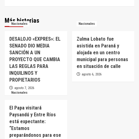
Más historias
Nacionales
Nacionales
DESALOJO «EXPRES»: EL
Zulma Lobato fue
SENADO DIO MEDIA
asistida en Paraná y
SANCIÓN A UN
alojada en un centro
PROYECTO QUE CAMBIA
municipal para personas
LAS REGLAS PARA
en situación de calle
INQUILINOS Y
agosto 6, 2026
PROPIETARIOS
agosto 7, 2026
Nacionales
El Papa visitará
Paysandú y Entre Ríos
está expectante:
“Estamos
preparándonos para ese