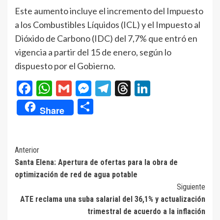
Este aumento incluye el incremento del Impuesto
a los Combustibles Líquidos (ICL) y el Impuesto al
Dióxido de Carbono (IDC) del 7,7% que entró en
vigencia a partir del 15 de enero, según lo
dispuesto por el Gobierno.
Facebook
WhatsApp
Gmail
Messenger
Telegram
Threads
LinkedIn
Compartir
Share
Navegación
Anterior
Santa Elena: Apertura de ofertas para la obra de
de
optimización de red de agua potable
entradas
Siguiente
ATE reclama una suba salarial del 36,1% y actualización
trimestral de acuerdo a la inflación