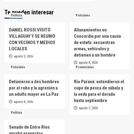
Te pueden interesar
Política
Policiales
DANIEL ROSSI VISITÓ
Allanamientos en
VILLAGUAY Y SE REUNIÓ
Concordia por una causa
CON VECINOS Y MEDIOS
de estafa: secuestran
LOCALES
armas, vehículos y
detienen a un hombre
agosto 9, 2026
agosto 8, 2026
Policiales
Provinciales
Detuvieron a dos hombres
Río Paraná: extendieron el
por el robo y la agresión a
cupo de pesca de sábalo y
un adulto mayor en La Paz
la veda para el dorado
hasta septiembre
agosto 8, 2026
agosto 7, 2026
Política
Senado de Entre Ríos
aprobó proyectos